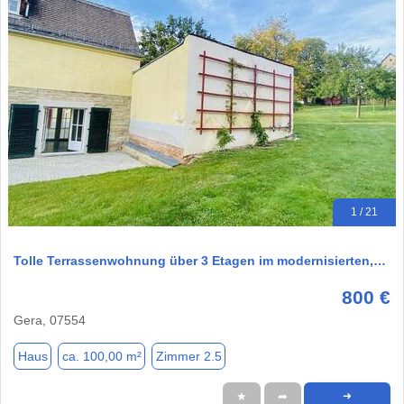
1 / 21
Tolle Terrassenwohnung über 3 Etagen im modernisierten,…
800 €
Gera, 07554
Haus
ca. 100,00 m²
Zimmer 2.5
★
➦
➜