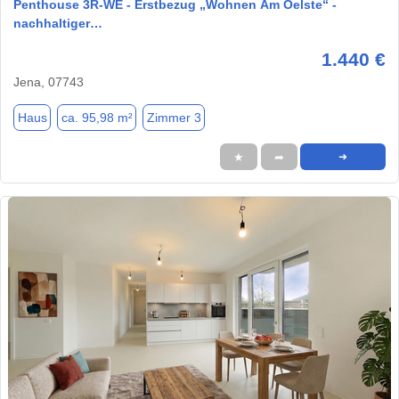
Penthouse 3R-WE - Erstbezug „Wohnen Am Oelste“ -
nachhaltiger…
1.440 €
Jena, 07743
Haus
ca. 95,98 m²
Zimmer 3
★
➦
➜