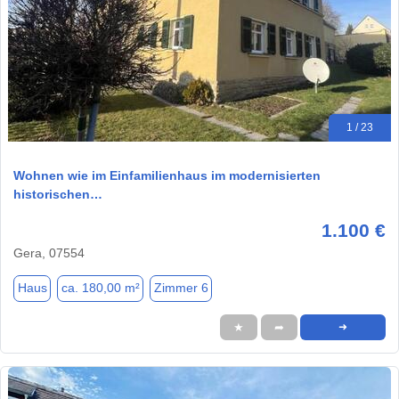
1 / 23
Wohnen wie im Einfamilienhaus im modernisierten
historischen…
1.100 €
Gera, 07554
Haus
ca. 180,00 m²
Zimmer 6
★
➦
➜