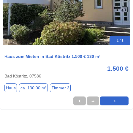
1 / 1
Haus zum Mieten in Bad Köstritz 1.500 € 130 m²
1.500 €
Bad Köstritz, 07586
Haus
ca. 130,00 m²
Zimmer 3
★
➦
➜