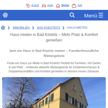
Event
Auto
Immo
Job
☰
Menü
❯
IMMOBILIEN
❯
BAD-KOESTRITZ
❯
HAUS-MIETEN
Haus mieten in Bad Köstritz – Mehr Platz & Komfort
genießen
Jetzt ein Haus in Bad Köstritz mieten – Familienfreundliche
Mietangebote
Finde ein Haus zur Miete in Bad Köstritz! Perfekt für Familien, mit Garten
& viel Platz – entdecke aktuelle Mietangebote für Einfamilienhäuser &
Doppelhaushälften und Komfort genießen in deinem neuen Zuhause.