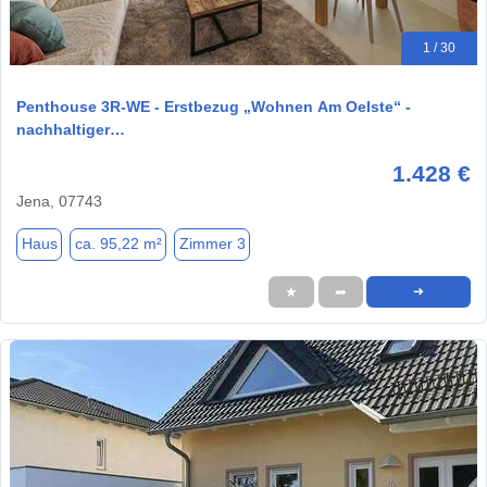
1 / 30
Penthouse 3R-WE - Erstbezug „Wohnen Am Oelste“ -
nachhaltiger…
1.428 €
Jena, 07743
Haus
ca. 95,22 m²
Zimmer 3
★
➦
➜