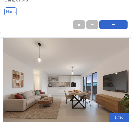
Haus
★
➦
➜
1 / 30