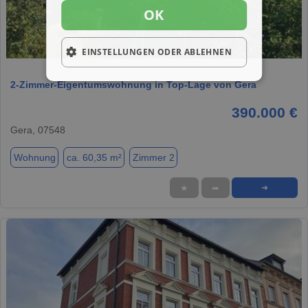
OK
1 / 3
EINSTELLUNGEN ODER ABLEHNEN
2-Zimmer-Eigentumswohnung in Top-Lage von Gera
390.000 €
Gera, 07548
Wohnung
ca. 60,35 m²
Zimmer 2
★
➦
➜