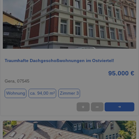
1 / 23
Traumhafte Dachgeschoßwohnungen im Ostviertel!
95.000 €
Gera, 07545
Wohnung
ca. 94,00 m²
Zimmer 3
★
➦
➜