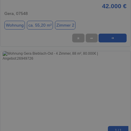
42.000 €
Gera, 07548
Wohnung
ca. 55,20 m²
Zimmer 2
★
➦
➜
1 / 1