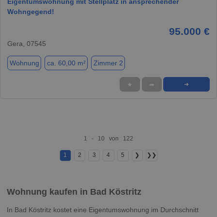
Eigentumswohnung mit Stellplatz in ansprechender
Wohngegend!
95.000 €
Gera, 07545
Wohnung
ca. 60,00 m²
Zimmer 2
★
➦
➜
1 - 10 von 122
1
2
3
4
5
❯
❯❯
Wohnung kaufen in Bad Köstritz
In Bad Köstritz kostet eine Eigentumswohnung im Durchschnitt