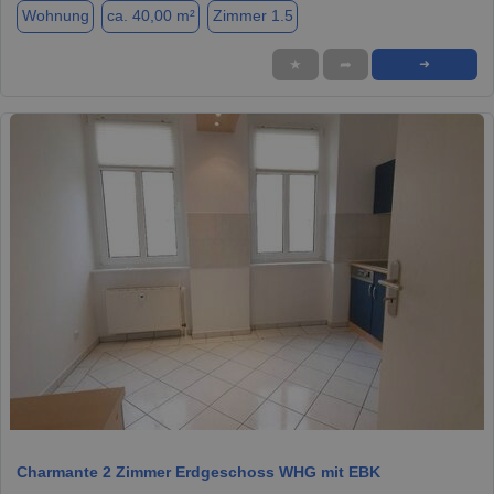
Wohnung
ca. 40,00 m²
Zimmer 1.5
★
➦
➜
1 / 7
Charmante 2 Zimmer Erdgeschoss WHG mit EBK