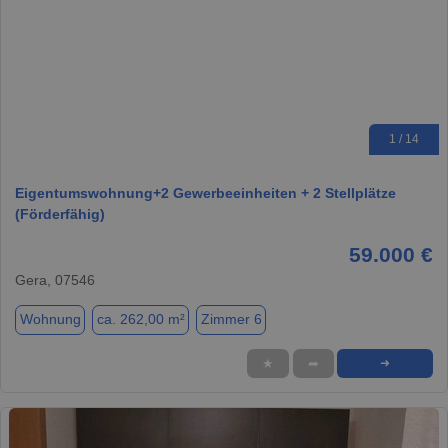
1 / 14
Eigentumswohnung+2 Gewerbeeinheiten + 2 Stellplätze
(Förderfähig)
59.000 €
Gera, 07546
Wohnung
ca. 262,00 m²
Zimmer 6
★
➦
➜