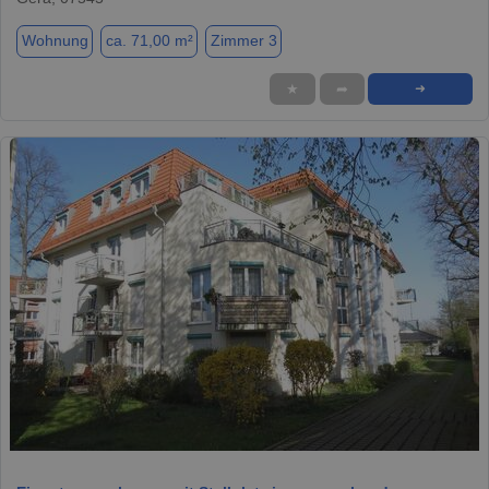
Wohnung
ca. 71,00 m²
Zimmer 3
★
➦
➜
1 / 14