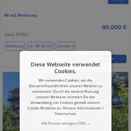
88 m2 Wohnung
80.000 €
Gera, 07552
Wohnung
ca. 88,00 m²
Zimmer 4
★
➦
➜
Diese Webseite verwendet
Cookies.
Wir verwenden Cookies, um die
Benutzerfreundlichkeit unserer Website zu
verbessern. Durch die weitere Nutzung
unserer Webseite stimmen Sie der
Verwendung von Cookies gemäß unserer
Cookie-Richtlinie zu.
Weitere Informationen /
Datenschutz
Alle Partner anzeigen
(709) →