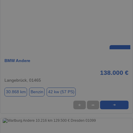
BMW Andere
138.000 €
Langebrück, 01465
30.868 km
Benzin
42 kw (57 PS)
★
➦
➜