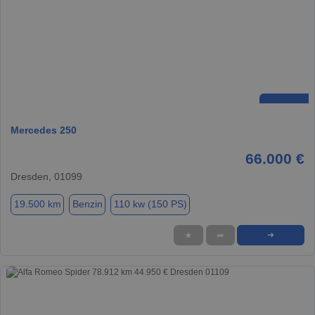
Mercedes 250
66.000 €
Dresden, 01099
19.500 km
Benzin
110 kw (150 PS)
★
➦
➜