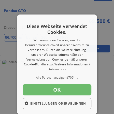
Pontiac GTO
69.500 €
Diese Webseite verwendet
Dresden, 01259
Cookies.
86.700 km
Benzin
268 kw (364 PS)
Wir verwenden Cookies, um die
Benutzerfreundlichkeit unserer Website zu
★
➦
➜
verbessern. Durch die weitere Nutzung
unserer Webseite stimmen Sie der
Verwendung von Cookies gemäß unserer
Cookie-Richtlinie zu.
Weitere Informationen /
Datenschutz
Alle Partner anzeigen
(709) →
OK
EINSTELLUNGEN ODER ABLEHNEN