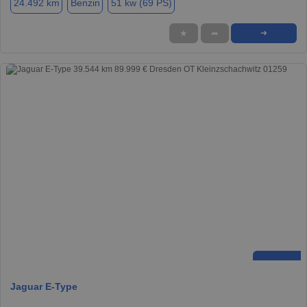
24.492 km
Benzin
51 kw (69 PS)
★
➦
➜
Jaguar E-Type