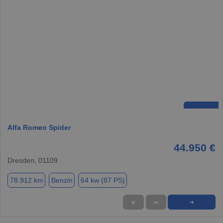
Alfa Romeo Spider
44.950 €
Dresden, 01109
78.912 km
Benzin
64 kw (87 PS)
★
➦
➜