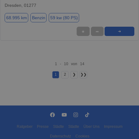
Dresden, 01277
68.995 km
Benzin
59 kw (80 PS)
★
➦
➜
1 - 10 von 14
1
2
❯
❯❯
Ratgeber
Presse
Städte
Städte
Über Uns
Impressum
Datenschutz
Cookies