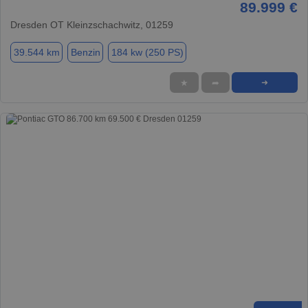
89.999 €
Dresden OT Kleinzschachwitz, 01259
39.544 km
Benzin
184 kw (250 PS)
★
➦
➜