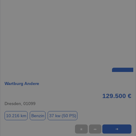
Wartburg Andere
129.500 €
Dresden, 01099
10.216 km
Benzin
37 kw (50 PS)
★
➦
➜