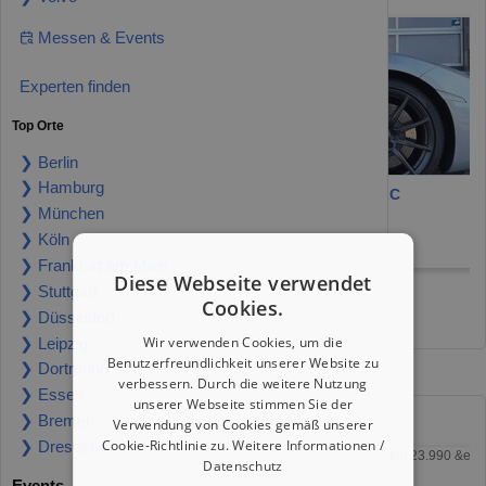
Messen & Events
Experten finden
Top Orte
❯ Berlin
❯ Hamburg
McLaren 750S
McLaren MP4-12C
❯ München
Hamburg 22419
Lohne 49393
❯ Köln
309.900 €
124.500 €
❯ Frankfurt am Main
Diese Webseite verwendet
❯ Stuttgart
Cookies.
mehr Premium Cars
❯ Düsseldorf
Wir verwenden Cookies, um die
❯ Leipzig
Benutzerfreundlichkeit unserer Website zu
❯ Dortmund
verbessern. Durch die weitere Nutzung
❯ Essen
unserer Webseite stimmen Sie der
Gebrauchte VW günstig kaufen
❯ Bremen
Verwendung von Cookies gemäß unserer
Cookie-Richtlinie zu.
Weitere Informationen /
❯ Dresden
Datenschutz
Events