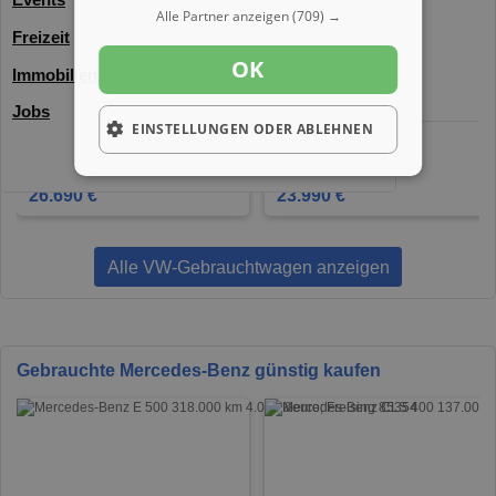
Alle Partner anzeigen
(709) →
Freizeit
OK
Immobilien
Jobs
EINSTELLUNGEN ODER ABLEHNEN
VW Golf
VW Tiguan
Gifhorn 38518
Geislingen 73312
26.690 €
23.990 €
Alle VW-Gebrauchtwagen anzeigen
Gebrauchte Mercedes-Benz günstig kaufen