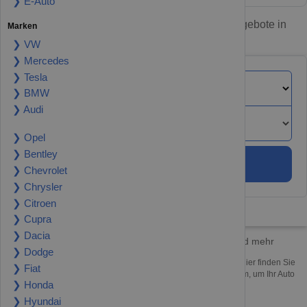
❯ E-Auto
Gebrauchte Autos finden oder inserieren – Angebote in
Marken
Ihrer Nähe
❯ VW
❯ Mercedes
❯ Tesla
❯ BMW
❯ Audi
❯ Opel
❯ Bentley
Suchen
❯ Chevrolet
❯ Chrysler
❯ Citroen
❯ Cupra
❯ Dacia
Finden Sie Ihr Traumauto – Gebrauchtwagen und mehr
❯ Dodge
Ob den gebrauchten Kleinwagen, SUV, Cabrio oder Oldtimer, hier finden Sie
❯ Fiat
die besten Angebote in Ihrer Nähe. Nutzen Sie unsere Plattform, um Ihr Auto
❯ Honda
kostenlos zu inserieren.
❯ Hyundai