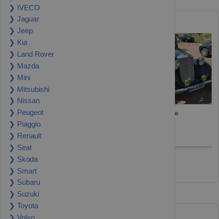
❯ IVECO
❯ Jaguar
Coole Oldtimer
❯ Jeep
❯ Kia
❯ Land Rover
❯ Mazda
❯ Mini
❯ Mitsubishi
❯ Nissan
❯ Peugeot
VW Käfer
Mercedes Andere
❯ Piaggio
Bonn 53229
Frechen 50226
❯ Renault
12.900 €
32.000 €
❯ Seat
❯ Skoda
Alle Oldtimer anzeigen
❯ Smart
❯ Subaru
❯ Suzuki
❯ Toyota
Premium Cars
❯ Volvo