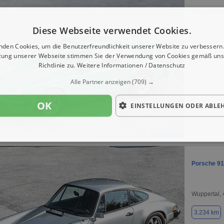
Porsche 91
Diese Webseite verwendet Cookies.
Wuppertal,
nden Cookies, um die Benutzerfreundlichkeit unserer Website zu verbessern.
zung unserer Webseite stimmen Sie der Verwendung von Cookies gemäß uns
4.500 km
Richtlinie zu.
Weitere Informationen / Datenschutz
Alle Partner anzeigen
(709) →
OK
EINSTELLUNGEN ODER ABLE
Porsche 91
Wuppertal,
3.234 km