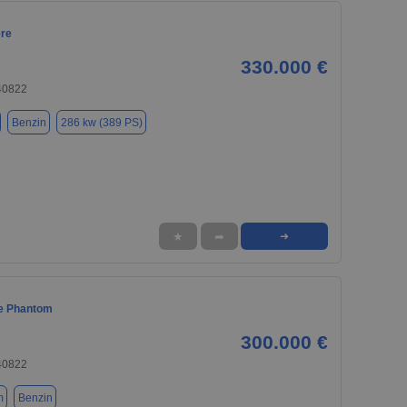
re
330.000 €
40822
Benzin
286 kw (389 PS)
★
➦
➜
e Phantom
300.000 €
40822
m
Benzin