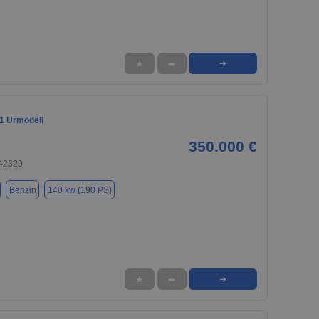
★
➦
➜
1 Urmodell
350.000 €
 42329
Benzin
140 kw (190 PS)
★
➦
➜