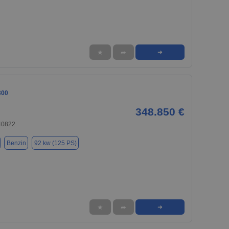
★
➦
➜
300
348.850 €
40822
Benzin
92 kw (125 PS)
★
➦
➜