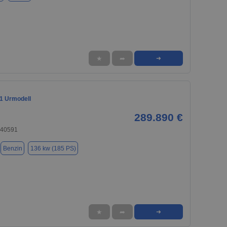
★
➦
➜
1 Urmodell
289.890 €
 40591
Benzin
136 kw (185 PS)
★
➦
➜