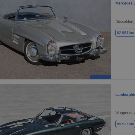
Mercedes 
Düsseldorf,
62.984 km
Lamborghin
Wuppertal,
89.537 km