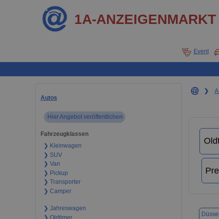
1A-ANZEIGENMARKT
Event
❯
A
Autos
Hier Angebot veröffentlichen
Fahrzeugklassen
❯ Kleinwagen
❯ SUV
❯ Van
❯ Pickup
❯ Transporter
❯ Camper
❯ Jahreswagen
Düssel
❯ Oldtimer