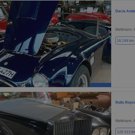
Dacia Ande
Mettmann, 
16.248 km
Rolls Royc
Mettmann, 
126.313 k