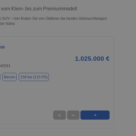
 – vom Klein- bis zum Premiummodell
m SUV – hier finden Sie von Oldtimer die besten Gebrauchtwagen
 der Nähe.
300
1.025.000 €
 40591
Benzin
158 kw (215 PS)
★
➦
➜