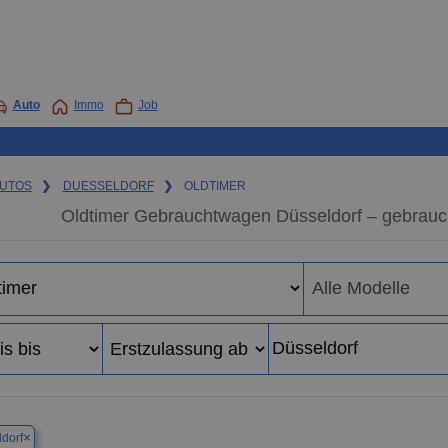
Auto
Immo
Job
UTOS
❯
DUESSELDORF
❯
OLDTIMER
Oldtimer Gebrauchtwagen Düsseldorf – gebrauc
×
dorf