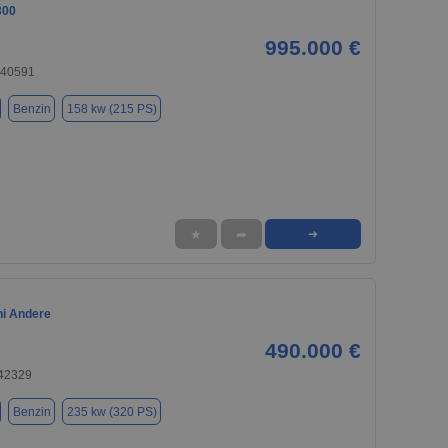
300
995.000 €
 40591
Benzin
158 kw (215 PS)
★
➦
➜
i Andere
490.000 €
 42329
Benzin
235 kw (320 PS)