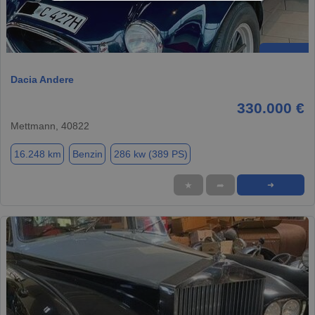
Dacia Andere
330.000 €
Mettmann, 40822
16.248 km
Benzin
286 kw (389 PS)
★
➦
➜