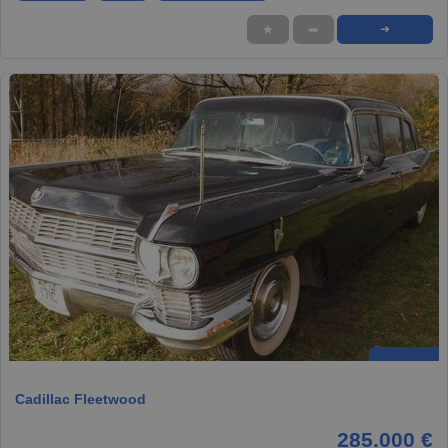
★
➦
➜
Cadillac Fleetwood
285.000 €