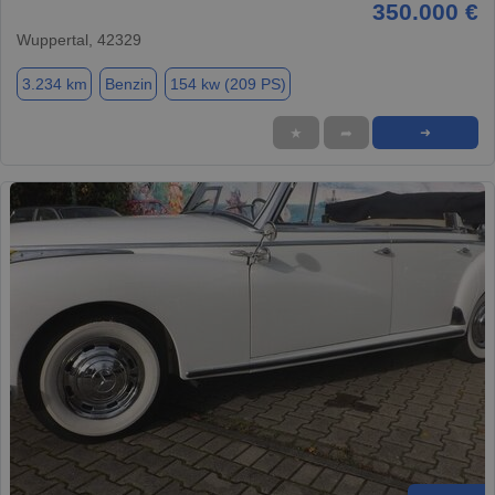
350.000 €
Wuppertal, 42329
3.234 km
Benzin
154 kw (209 PS)
★
➦
➜