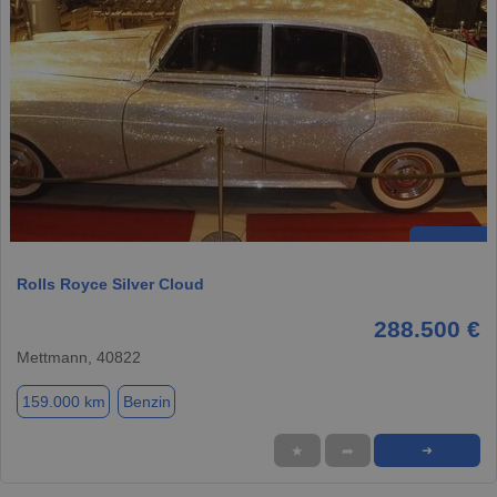
Rolls Royce Silver Cloud
288.500 €
Mettmann, 40822
159.000 km
Benzin
★
➦
➜