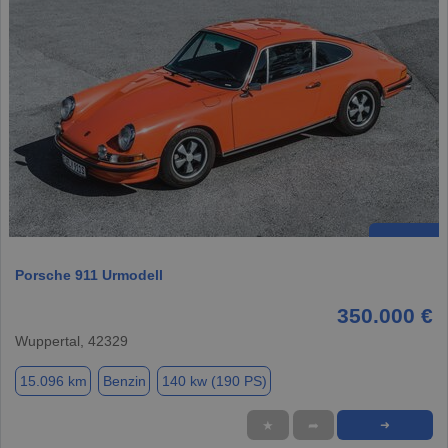
Porsche 911 Urmodell
350.000 €
Wuppertal, 42329
15.096 km
Benzin
140 kw (190 PS)
★
➦
➜