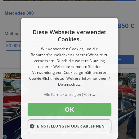
Mercedes 300
348.850 €
Diese Webseite verwendet
Mettmann, 40822
Cookies.
80.000 km
Benzin
92 kw (125 PS)
Wir verwenden Cookies, um die
Benutzerfreundlichkeit unserer Website zu
★
➦
➜
verbessern. Durch die weitere Nutzung
unserer Webseite stimmen Sie der
Verwendung von Cookies gemäß unserer
Cookie-Richtlinie zu.
Weitere Informationen /
Datenschutz
Alle Partner anzeigen
(709) →
OK
EINSTELLUNGEN ODER ABLEHNEN