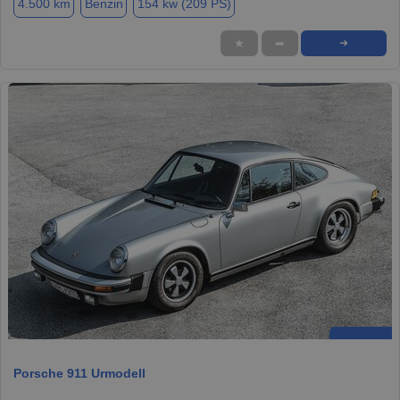
4.500 km
Benzin
154 kw (209 PS)
★
➦
➜
Porsche 911 Urmodell