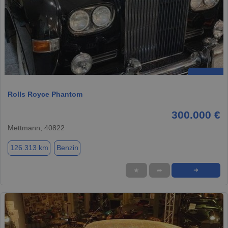
Rolls Royce Phantom
300.000 €
Mettmann, 40822
126.313 km
Benzin
★
➦
➜