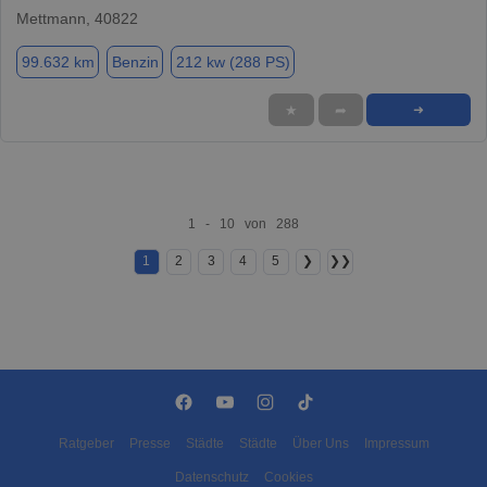
Mettmann, 40822
99.632 km
Benzin
212 kw (288 PS)
★
➦
➜
1 - 10 von 288
1
2
3
4
5
❯
❯❯
Ratgeber
Presse
Städte
Städte
Über Uns
Impressum
Datenschutz
Cookies