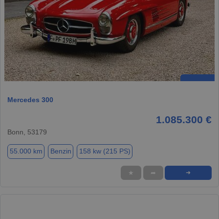
Mercedes 300
1.085.300 €
Bonn, 53179
55.000 km
Benzin
158 kw (215 PS)
★
➦
➜