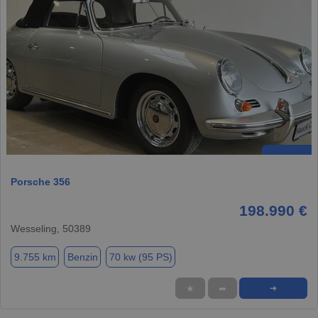
Porsche 356
198.990 €
Wesseling, 50389
9.755 km
Benzin
70 kw (95 PS)
★
➦
➜