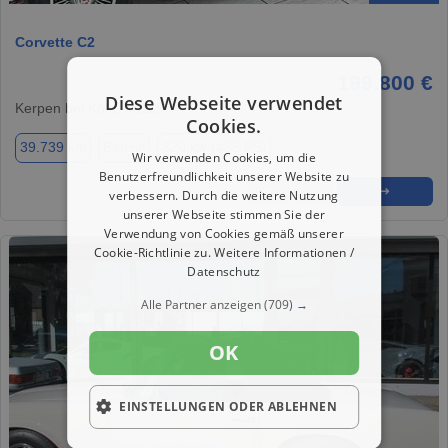
Corvette C2
199.800 €
Diese Webseite verwendet
Kerpen bei Köln, 50169
Cookies.
39.739 km
Benzin
320 kw (435 PS)
Wir verwenden Cookies, um die
Benutzerfreundlichkeit unserer Website zu
★
➦
➜
verbessern. Durch die weitere Nutzung
unserer Webseite stimmen Sie der
Verwendung von Cookies gemäß unserer
Cookie-Richtlinie zu.
Weitere Informationen /
Datenschutz
Alle Partner anzeigen
(709) →
OK
EINSTELLUNGEN ODER ABLEHNEN