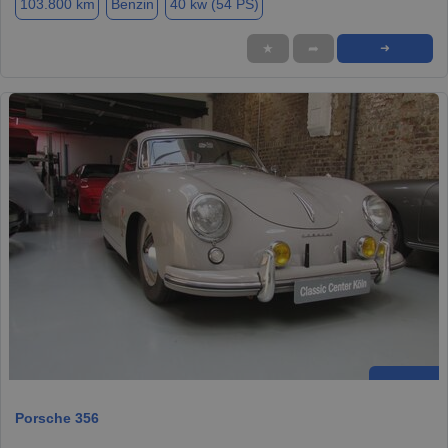
103.800 km
Benzin
40 kw (54 PS)
★
➦
➜
Porsche 356