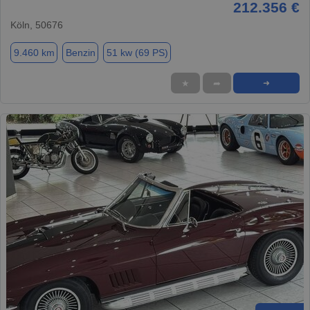
212.356 €
Köln, 50676
9.460 km
Benzin
51 kw (69 PS)
★
➦
➜