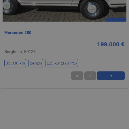
Mercedes 280
199.000 €
Bergheim, 50126
33.930 km
Benzin
125 kw (170 PS)
★
➦
➜