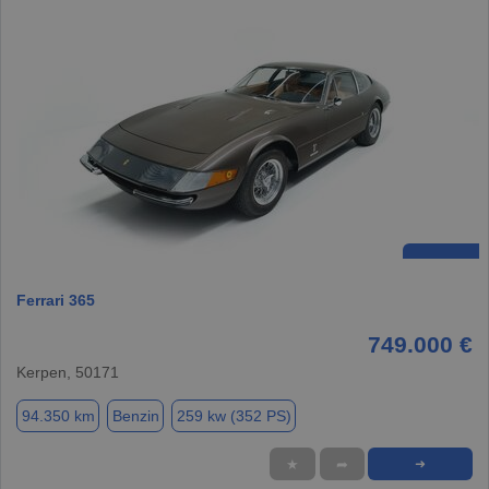
Ferrari 365
749.000 €
Kerpen, 50171
94.350 km
Benzin
259 kw (352 PS)
★
➦
➜