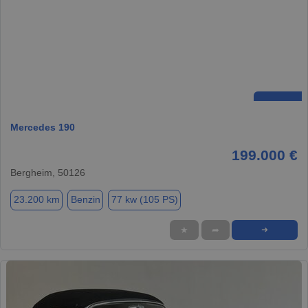
Mercedes 190
199.000 €
Bergheim, 50126
23.200 km
Benzin
77 kw (105 PS)
★
➦
➜