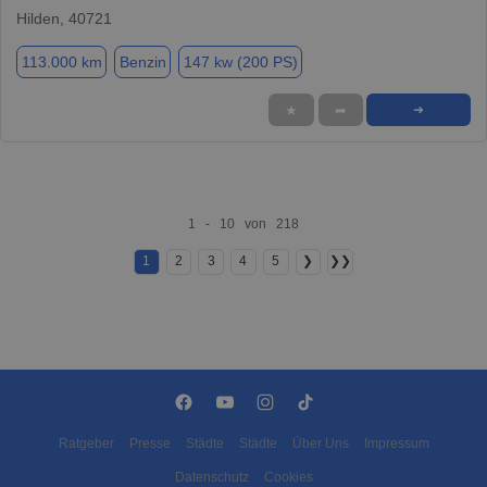
Hilden, 40721
113.000 km
Benzin
147 kw (200 PS)
★
➦
➜
1 - 10 von 218
1
2
3
4
5
❯
❯❯
Ratgeber
Presse
Städte
Städte
Über Uns
Impressum
Datenschutz
Cookies