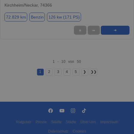
Kirchheim/Neckar, 74366
72.829 km
Benzin
126 kw (171 PS)
★
➦
➜
1 - 10 von 50
1
2
3
4
5
❯
❯❯
Ratgeber
Presse
Städte
Städte
Über Uns
Impressum
Datenschutz
Cookies