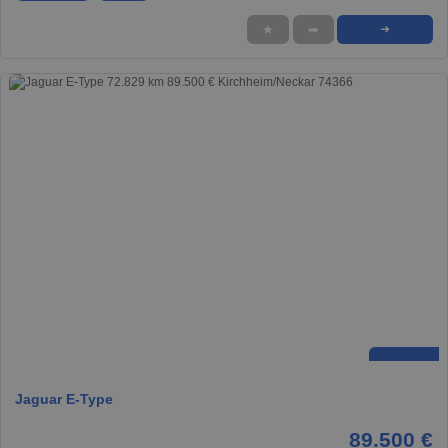
★
➦
➜
Jaguar E-Type
89.500 €