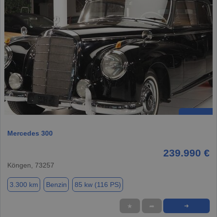
Mercedes 300
239.990 €
Köngen, 73257
3.300 km
Benzin
85 kw (116 PS)
★
➦
➜