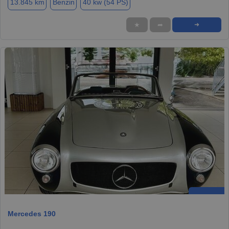
13.845 km
Benzin
40 kw (54 PS)
★
➦
➜
Mercedes 190