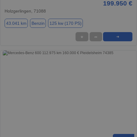
199.950 €
Holzgerlingen, 71088
43.041 km
Benzin
125 kw (170 PS)
★
➦
➜