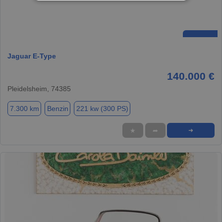
Jaguar E-Type
140.000 €
Pleidelsheim, 74385
7.300 km
Benzin
221 kw (300 PS)
★
➦
➜