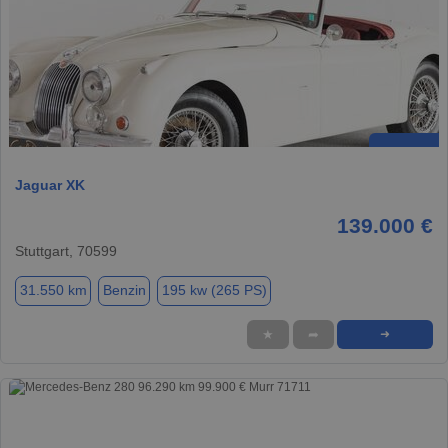
Jaguar XK
139.000 €
Stuttgart, 70599
31.550 km
Benzin
195 kw (265 PS)
★
➦
➜