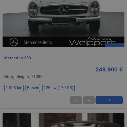
Mercedes 280
249.900 €
Holzgerlingen, 71088
1.906 km
Benzin
125 kw (170 PS)
★
➦
➜