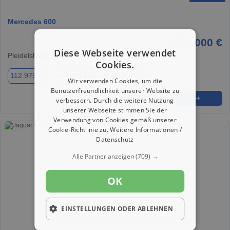
Mercedes 600
160.000 €
Diese Webseite verwendet
Pleidelsheim, 74385
Cookies.
112.975 km
Benzin
184 kw (250 PS)
Wir verwenden Cookies, um die
Benutzerfreundlichkeit unserer Website zu
★
➦
➜
verbessern. Durch die weitere Nutzung
unserer Webseite stimmen Sie der
Verwendung von Cookies gemäß unserer
Cookie-Richtlinie zu.
Weitere Informationen /
Datenschutz
Alle Partner anzeigen
(709) →
OK
EINSTELLUNGEN ODER ABLEHNEN