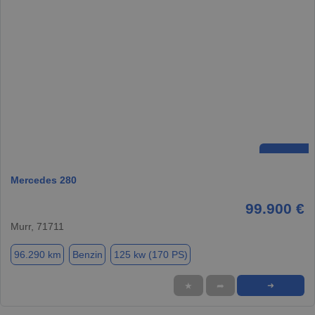
Mercedes 280
99.900 €
Murr, 71711
96.290 km
Benzin
125 kw (170 PS)
★
➦
➜