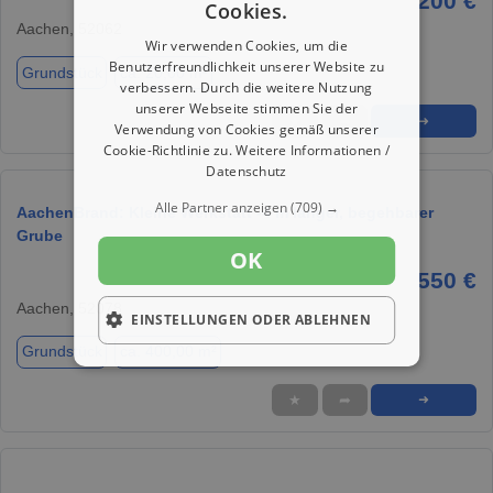
200 €
Cookies.
Aachen, 52062
Wir verwenden Cookies, um die
Benutzerfreundlichkeit unserer Website zu
Grundstück
ca. 20,00 m²
verbessern. Durch die weitere Nutzung
unserer Webseite stimmen Sie der
★
➦
➜
Verwendung von Cookies gemäß unserer
Cookie-Richtlinie zu.
Weitere Informationen /
Datenschutz
Alle Partner anzeigen
(709) →
AachenBrand: Kleine Werkstatt -4 m langer, begehbarer
Grube
OK
550 €
Aachen, 52078
EINSTELLUNGEN ODER ABLEHNEN
Grundstück
ca. 400,00 m²
★
➦
➜