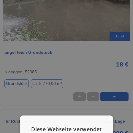
1 / 14
angel teich Grundstück
18 €
Nideggen, 52385
Grundstück
ca. 8.770,00 m²
★
➦
➜
Ihr Rückzugsort im Grünen – Gartenfläche in zentraler Lage
Diese Webseite verwendet