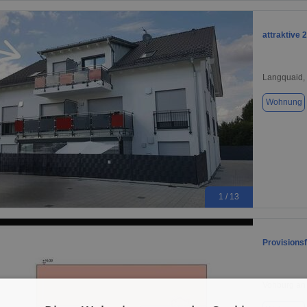
attraktive
Langquaid,
Wohnung
1 / 13
Provisions
Vohburg an