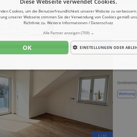
Diese Webseite verwendet Cookies.
Wohnung
nden Cookies, um die Benutzerfreundlichkeit unserer Website zu verbessern.
zung unserer Webseite stimmen Sie der Verwendung von Cookies gemäß uns
Richtlinie zu.
Weitere Informationen / Datenschutz
Alle Partner anzeigen
(709) →
1 / 4
OK
EINSTELLUNGEN ODER ABLE
Letzte von
Großmehrin
Wohnung
1 / 11