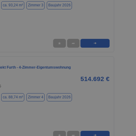
ca. 93,24 m²
Zimmer 3
Baujahr 2026
★
➦
➜
ekt Furth - 4-Zimmer-Eigentumswohnung
514.692 €
5
ca. 88,74 m²
Zimmer 4
Baujahr 2026
★
➦
➜