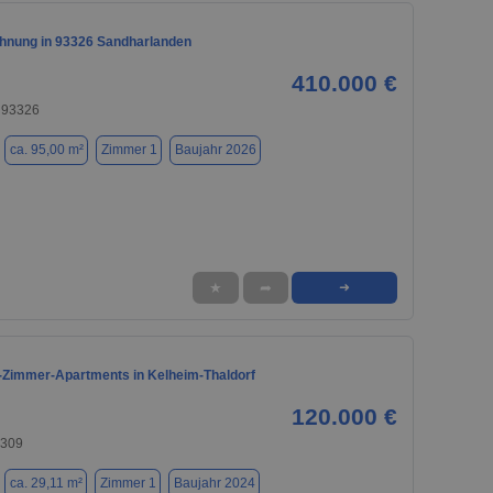
nung in 93326 Sandharlanden
410.000 €
 93326
ca. 95,00 m²
Zimmer 1
Baujahr 2026
★
➦
➜
1-Zimmer-Apartments in Kelheim-Thaldorf
120.000 €
3309
ca. 29,11 m²
Zimmer 1
Baujahr 2024