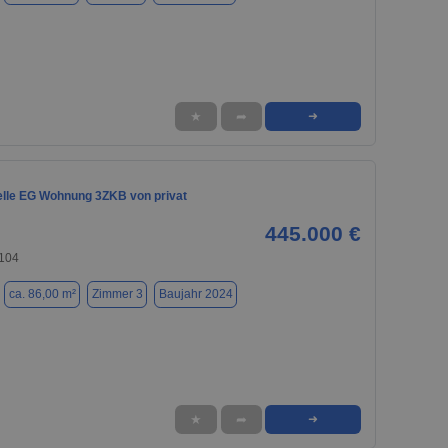
★
➦
➜
lle EG Wohnung 3ZKB von privat
445.000 €
5104
ca. 86,00 m²
Zimmer 3
Baujahr 2024
★
➦
➜