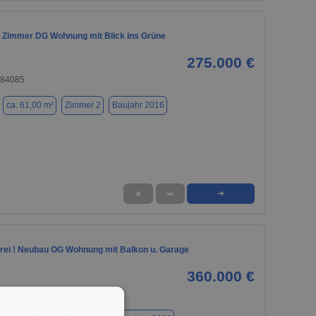
 2 Zimmer DG Wohnung mit Blick ins Grüne
275.000 €
 84085
ca. 61,00 m²
Zimmer 2
Baujahr 2016
★
➦
➜
frei ! Neubau OG Wohnung mit Balkon u. Garage
360.000 €
 der Donau, 85088