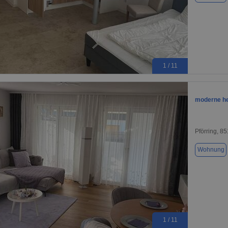
1 / 11
moderne he
Pförring, 8
Wohnung
1 / 11