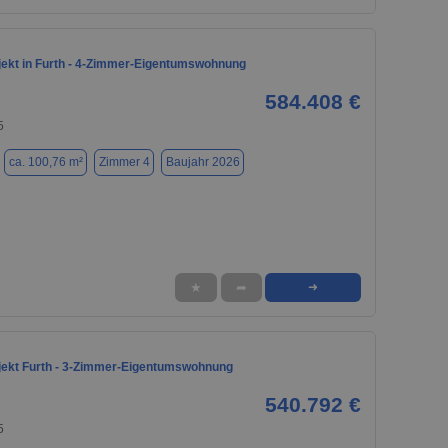
ekt in Furth - 4-Zimmer-Eigentumswohnung
584.408 €
5
ca. 100,76 m²
Zimmer 4
Baujahr 2026
★
➦
➜
ekt Furth - 3-Zimmer-Eigentumswohnung
540.792 €
5