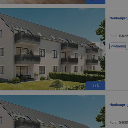
Neubauproj
Furth, 8409
Wohnung
1 / 3
Neubauproj
Furth, 8409