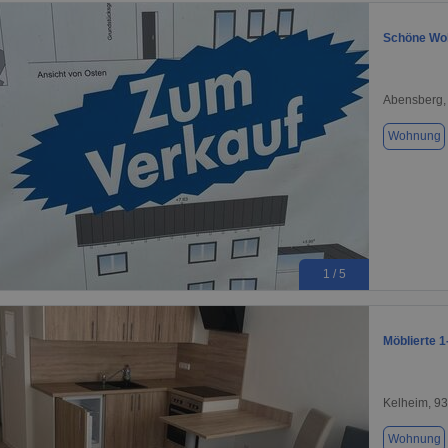
Schöne Woh
Abensberg,
Wohnung
1 / 5
Möblierte 
Kelheim, 9
Wohnung