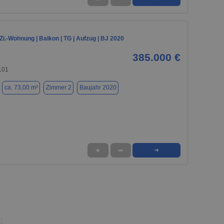
i.-Wohnung | Balkon | TG | Aufzug | BJ 2020
385.000 €
101
ca. 73,00 m²
Zimmer 2
Baujahr 2020
★
➦
➜
❯