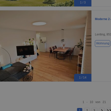
1 / 3
Moderne 2-Z
Lenting, 85
Wohnung
1 / 14
1 - 10 von 21
1
2
3
❯
❯