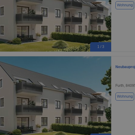
Wohnung
1 / 3
Neubauproj
Furth, 8409
Wohnung