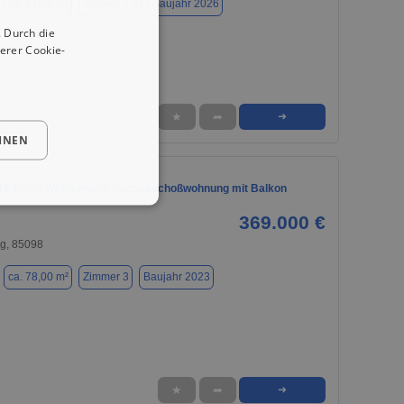
ca. 81,00 m²
Zimmer 2.5
Baujahr 2026
 Durch die
erer Cookie-
★
➦
➜
HNEN
 16 freien Wohnungen! Dachgeschoßwohnung mit Balkon
369.000 €
g, 85098
ca. 78,00 m²
Zimmer 3
Baujahr 2023
★
➦
➜