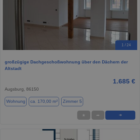
1 / 24
großzügige Dachgeschoßwohnung über den Dächern der
Altstadt
1.685 €
Augsburg, 86150
Wohnung
ca. 170,00 m²
Zimmer 5
★
➦
➜