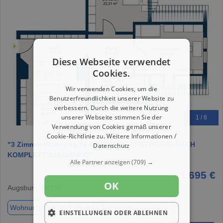
Diese Webseite verwendet
Cookies.
Wir verwenden Cookies, um die
Benutzerfreundlichkeit unserer Website zu
verbessern. Durch die weitere Nutzung
unserer Webseite stimmen Sie der
1 / 8
Verwendung von Cookies gemäß unserer
Cookie-Richtlinie zu.
Weitere Informationen /
"3 Zimmer Wohnung IN AUGSBURG ERSTBEZUG NACH
Datenschutz
KOMPLETT SANIERUNG"
Alle Partner anzeigen
(709) →
1.695 €
OK
Augsburg, 86150
Wohnung
ca. 118,00 m²
Zimmer 3
EINSTELLUNGEN ODER ABLEHNEN