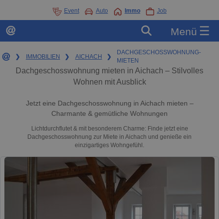
Event
Auto
Immo
Job
☰
Menü
DACHGESCHOSSWOHNUNG-
❯
IMMOBILIEN
❯
AICHACH
❯
MIETEN
Dachgeschosswohnung mieten in Aichach – Stilvolles
Wohnen mit Ausblick
Jetzt eine Dachgeschosswohnung in Aichach mieten –
Charmante & gemütliche Wohnungen
Lichtdurchflutet & mit besonderem Charme: Finde jetzt eine
Dachgeschosswohnung zur Miete in Aichach und genieße ein
einzigartiges Wohngefühl.