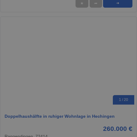
★
➦
➜
1 / 20
Doppelhaushälfte in ruhiger Wohnlage in Hechingen
260.000 €
Rangendingen, 72414