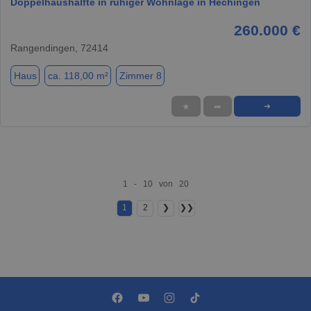
Doppelhaushälfte in ruhiger Wohnlage in Hechingen
260.000 €
Rangendingen, 72414
Haus
ca. 118,00 m²
Zimmer 8
★
➦
➜
1 - 10 von 20
1
2
❯
❯❯