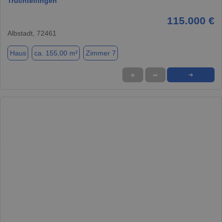
Truchtelfingen
115.000 €
Albstadt, 72461
Haus
ca. 155,00 m²
Zimmer 7
★
➦
➜