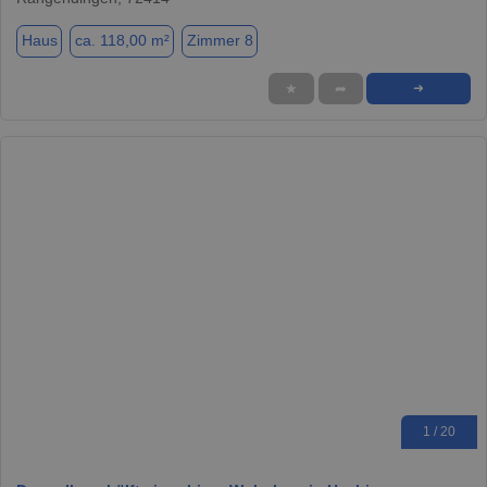
Haus
ca. 118,00 m²
Zimmer 8
★
➦
➜
1 / 20