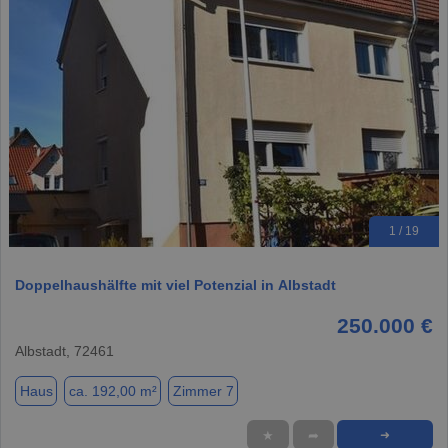
1 / 19
Doppelhaushälfte mit viel Potenzial in Albstadt
250.000 €
Albstadt, 72461
Haus
ca. 192,00 m²
Zimmer 7
★
➦
➜