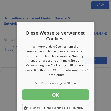
1 / 10
Doppelhaushälfte mit Garten, Garage &
Entwicklungspotenzial
Diese Webseite verwendet
170.000 €
Cookies.
Albstadt, 72461
Wir verwenden Cookies, um die
Haus
ca. 117,00 m²
Zimmer 3
Benutzerfreundlichkeit unserer Website zu
verbessern. Durch die weitere Nutzung
unserer Webseite stimmen Sie der
★
➦
➜
Verwendung von Cookies gemäß unserer
Cookie-Richtlinie zu.
Weitere Informationen /
Datenschutz
Alle Partner anzeigen
(709) →
OK
EINSTELLUNGEN ODER ABLEHNEN