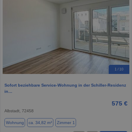
1 / 10
Sofort beziehbare Service-Wohnung in der Schiller-Residenz
in…
575 €
Albstadt, 72458
Wohnung
ca. 34,82 m²
Zimmer 1