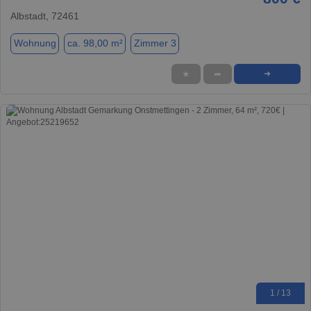
Albstadt, 72461
Wohnung
ca. 98,00 m²
Zimmer 3
★
➦
➜
1 / 13