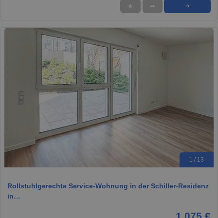
★
➦
➜
1 / 13
Rollstuhlgerechte Service-Wohnung in der Schiller-Residenz
in…
1.075 €