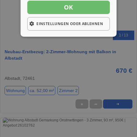
OK
EINSTELLUNGEN ODER ABLEHNEN
1 / 13
Neubau-Erstbezug: 2-Zimmer-Wohnung mit Balkon in
Albstadt
670 €
Albstadt, 72461
Wohnung
ca. 52,00 m²
Zimmer 2
★
➦
➜