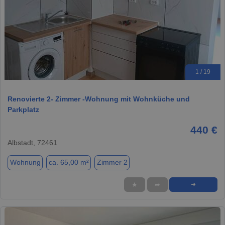
1 / 19
Renovierte 2- Zimmer -Wohnung mit Wohnküche und
Parkplatz
440 €
Albstadt, 72461
Wohnung
ca. 65,00 m²
Zimmer 2
★
➦
➜