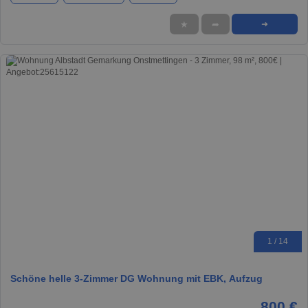
★
➦
➜
1 / 14
Schöne helle 3-Zimmer DG Wohnung mit EBK, Aufzug
800 €