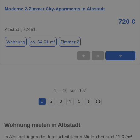
Moderne 2-Zimmer City-Apartments in Albstadt
720 €
Albstadt, 72461
Wohnung
ca. 64,01 m²
Zimmer 2
★
➦
➜
1 - 10 von 167
1
2
3
4
5
❯
❯❯
Wohnung mieten in Albstadt
In Albstadt liegen die durchschnittlichen Mieten bei rund
11 € /m²