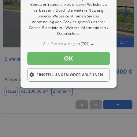
Benutzerfreundlichkeit unserer Website zu
verbessern. Durch die weitere Nutzung
unserer Webseite stimmen Sie der
Verwendung von Cookies gemäß unserer
Cookie-Richtlinie zu.
Weitere Informationen /
Datenschutz
1 / 7
Alle Partner anzeigen
(709) →
OK
Einfamilienhaus in Oberheldrungen
70.000 €
EINSTELLUNGEN ODER ABLEHNEN
An der Schmücke, 06577
Haus
ca. 100,00 m²
Zimmer 4
★
➦
➜