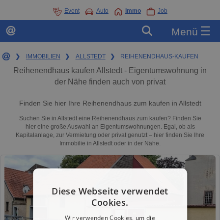
Event
Auto
Immo
Job
☰
Menü
❯
IMMOBILIEN
❯
ALLSTEDT
❯
REIHENENDHAUS-KAUFEN
Reihenendhaus kaufen Allstedt - Eigentumswohnung in
der Nähe finden auch von privat
Finden Sie hier Ihre Reihenendhaus zum kaufen in Allstedt
Suchen Sie in Allstedt eine Reihenendhaus zum kaufen? Finden Sie
hier eine große Auswahl an Eigentumswohnungen. Egal, ob als
Kapitalanlage, zur Vermietung oder privat genutzt – hier finden Sie Ihre
Immobilie in Allstedt oder in der Nähe.
Diese Webseite verwendet
Cookies.
Wir verwenden Cookies, um die