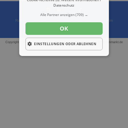
Datenschutz
Alle Partner anzeigen
(709) →
Ratgeber
Presse
Städte
Städte
Über Uns
Impressum
OK
Datenschutz
Cookies
Copyright © 2000 - 2026 | 1A Infosysteme GmbH | Content by: 1A-Anzeigenmarkt.de
EINSTELLUNGEN ODER ABLEHNEN
07.08.2026