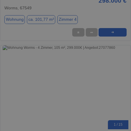
298.000 €
Worms, 67549
Wohnung
ca. 101,77 m²
Zimmer 4
★
➦
➜
1 / 15