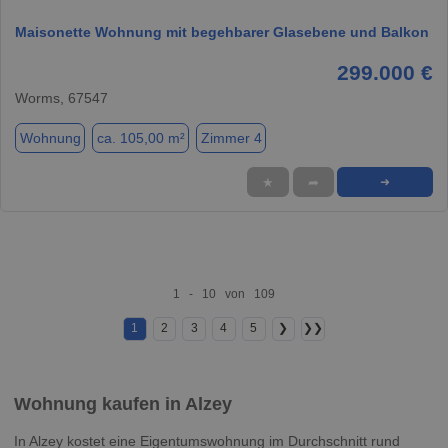
Maisonette Wohnung mit begehbarer Glasebene und Balkon
299.000 €
Worms, 67547
Wohnung
ca. 105,00 m²
Zimmer 4
★
➦
➜
1 - 10 von 109
1
2
3
4
5
❯
❯❯
Wohnung kaufen in Alzey
In Alzey kostet eine Eigentumswohnung im Durchschnitt rund