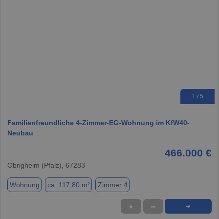
1 / 5
Familienfreundliche 4-Zimmer-EG-Wohnung im KfW40-
Neubau
466.000 €
Obrigheim (Pfalz), 67283
Wohnung
ca. 117,80 m²
Zimmer 4
★
➦
➜