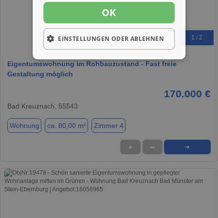
OK
1 / 2
EINSTELLUNGEN ODER ABLEHNEN
Eigentumswohnung im Rohbauzustand - Fast freie
Gestaltung möglich
170.000 €
Bad Kreuznach, 55543
Wohnung
ca. 80,00 m²
Zimmer 4
★
➦
➜