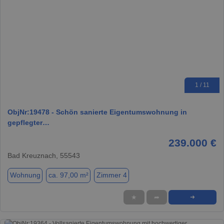
1 / 11
ObjNr:19478 - Schön sanierte Eigentumswohnung in
gepflegter…
239.000 €
Bad Kreuznach, 55543
Wohnung
ca. 97,00 m²
Zimmer 4
★
➦
➜