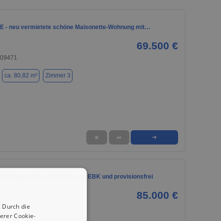
 - neu vermietete schöne Maisonette-Wohnung mit…
69.500 €
 09471
ca. 80,82 m²
Zimmer 3
★
➦
➜
 Dachgeschoss - Wohnung mit EBK und provisionsfrei
85.000 €
 Durch die
09119
erer Cookie-