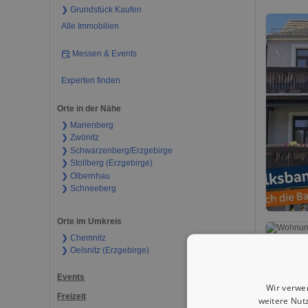
❯ Grundstück Kaufen
Alle Immobilien
Messen & Events
Experten finden
Orte in der Nähe
❯ Marienberg
❯ Zwönitz
❯ Schwarzenberg/Erzgebirge
❯ Stollberg (Erzgebirge)
❯ Olbernhau
❯ Schneeberg
Orte im Umkreis
❯ Chemnitz
❯ Oelsnitz (Erzgebirge)
Events
Wir verwe
Freizeit
weitere Nut