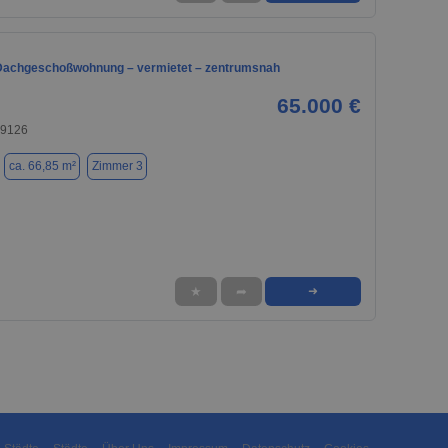
Dachgeschoßwohnung – vermietet – zentrumsnah
65.000 €
09126
ca. 66,85 m²
Zimmer 3
★
➦
➜