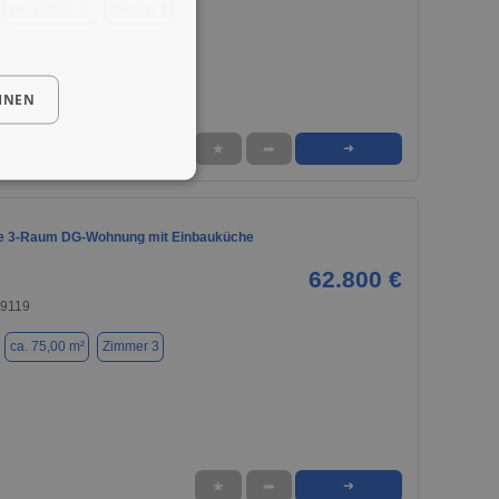
ca. 100,00 m²
Zimmer 4
HNEN
★
➦
➜
ie 3-Raum DG-Wohnung mit Einbauküche
62.800 €
09119
ca. 75,00 m²
Zimmer 3
★
➦
➜