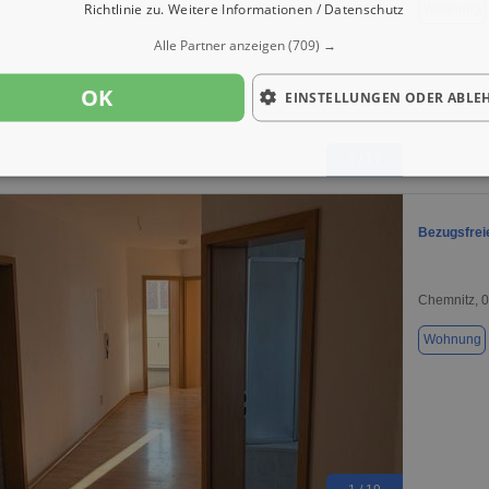
Richtlinie zu.
Weitere Informationen / Datenschutz
Wohnung
Alle Partner anzeigen
(709) →
OK
EINSTELLUNGEN ODER ABLE
1 / 17
Bezugsfre
Chemnitz, 
Wohnung