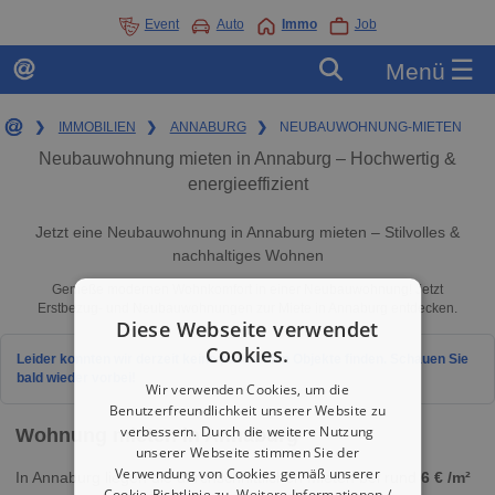
Event
Auto
Immo
Job
☰
Menü
❯
IMMOBILIEN
❯
ANNABURG
❯
NEUBAUWOHNUNG-MIETEN
Neubauwohnung mieten in Annaburg – Hochwertig &
energieeffizient
Jetzt eine Neubauwohnung in Annaburg mieten – Stilvolles &
nachhaltiges Wohnen
Genieße modernen Wohnkomfort in einer Neubauwohnung! Jetzt
Erstbezug- und Neubauwohnungen zur Miete in Annaburg entdecken.
Diese Webseite verwendet
Cookies.
Leider konnten wir derzeit keine passenden Objekte finden. Schauen Sie
bald wieder vorbei!
Wir verwenden Cookies, um die
Benutzerfreundlichkeit unserer Website zu
verbessern. Durch die weitere Nutzung
Wohnung mieten in Annaburg
unserer Webseite stimmen Sie der
Verwendung von Cookies gemäß unserer
In Annaburg liegen die durchschnittlichen Mieten bei rund
6 € /m²
Cookie-Richtlinie zu.
Weitere Informationen /