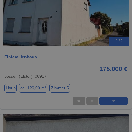
1 / 2
Einfamilienhaus
175.000 €
Jessen (Elster), 06917
Haus
ca. 120,00 m²
Zimmer 5
★
➦
➜