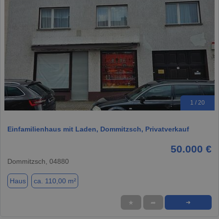
1 / 20
Einfamilienhaus mit Laden, Dommitzsch, Privatverkauf
50.000 €
Dommitzsch, 04880
Haus
ca. 110,00 m²
★
➦
➜