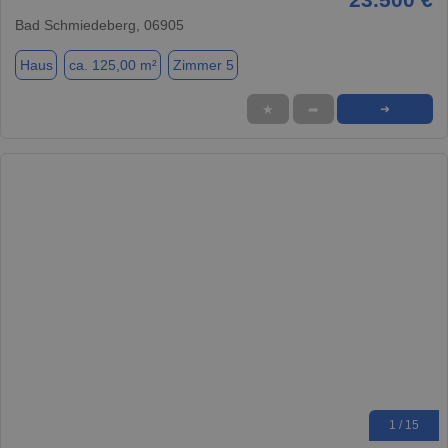
Bad Schmiedeberg, 06905
Haus
ca. 125,00 m²
Zimmer 5
★
➦
➜
1 / 15