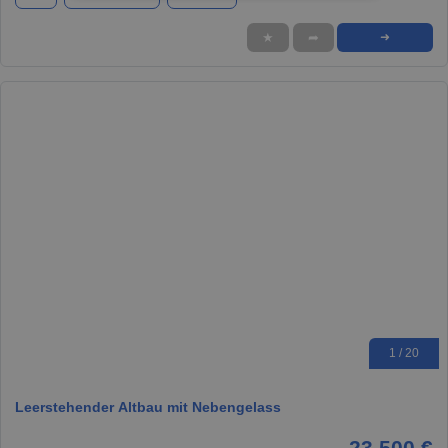
★
➦
➜
1 / 20
Leerstehender Altbau mit Nebengelass
23.500 €