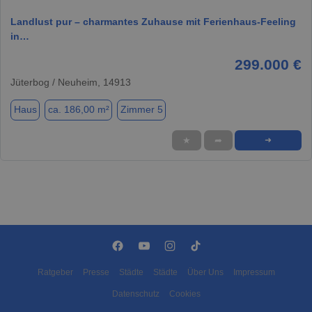
Landlust pur – charmantes Zuhause mit Ferienhaus-Feeling
in…
299.000 €
Jüterbog / Neuheim, 14913
Haus
ca. 186,00 m²
Zimmer 5
★
➦
➜
Ratgeber
Presse
Städte
Städte
Über Uns
Impressum
Datenschutz
Cookies