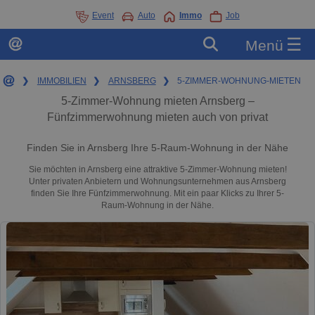
Event
Auto
Immo
Job
☰
Menü
❯
IMMOBILIEN
❯
ARNSBERG
❯
5-ZIMMER-WOHNUNG-MIETEN
5-Zimmer-Wohnung mieten Arnsberg –
Fünfzimmerwohnung mieten auch von privat
Finden Sie in Arnsberg Ihre 5-Raum-Wohnung in der Nähe
Sie möchten in Arnsberg eine attraktive 5-Zimmer-Wohnung mieten!
Unter privaten Anbietern und Wohnungsunternehmen aus Arnsberg
finden Sie Ihre Fünfzimmerwohnung. Mit ein paar Klicks zu Ihrer 5-
Raum-Wohnung in der Nähe.