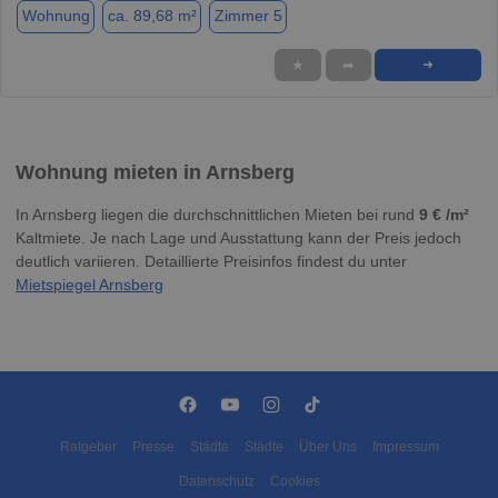
Wohnung
ca. 89,68 m²
Zimmer 5
★
➦
➜
Wohnung mieten in Arnsberg
In Arnsberg liegen die durchschnittlichen Mieten bei rund
9 € /m²
Kaltmiete. Je nach Lage und Ausstattung kann der Preis jedoch
deutlich variieren. Detaillierte Preisinfos findest du unter
Mietspiegel Arnsberg
Ratgeber
Presse
Städte
Städte
Über Uns
Impressum
Datenschutz
Cookies