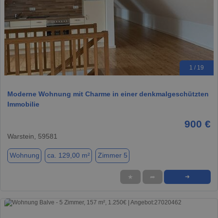
1 / 19
Moderne Wohnung mit Charme in einer denkmalgeschützten
Immobilie
900 €
Warstein, 59581
Wohnung
ca. 129,00 m²
Zimmer 5
★
➦
➜