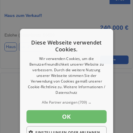
Haus zum Verkauf!
240.000 €
Eslohe (Sauerland), 59889
Diese Webseite verwendet
Haus
ca. 270,00 m²
Zimmer 15
Cookies.
Wir verwenden Cookies, um die
★
➦
➜
Benutzerfreundlichkeit unserer Website zu
verbessern. Durch die weitere Nutzung
unserer Webseite stimmen Sie der
Verwendung von Cookies gemäß unserer
Cookie-Richtlinie zu.
Weitere Informationen /
Datenschutz
Alle Partner anzeigen
(709) →
OK
EINSTELLUNGEN ODER ABLEHNEN