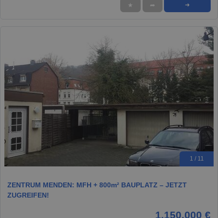
★
➦
➜
1 / 11
ZENTRUM MENDEN: MFH + 800m² BAUPLATZ – JETZT
ZUGREIFEN!
1.150.000 €