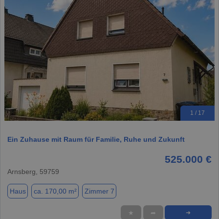
1 / 17
Ein Zuhause mit Raum für Familie, Ruhe und Zukunft
525.000 €
Arnsberg, 59759
Haus
ca. 170,00 m²
Zimmer 7
★
➦
➜