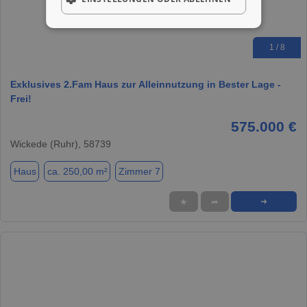
1 / 8
Exklusives 2.Fam Haus zur Alleinnutzung in Bester Lage -
Frei!
575.000 €
Wickede (Ruhr), 58739
Haus
ca. 250,00 m²
Zimmer 7
★
➦
➜