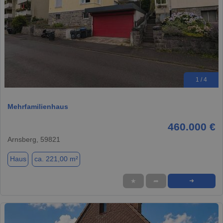
1 / 4
Mehrfamilienhaus
460.000 €
Arnsberg, 59821
Haus
ca. 221,00 m²
★
➦
➜