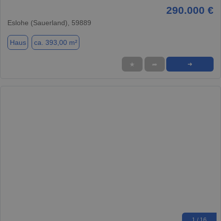
290.000 €
Eslohe (Sauerland), 59889
Haus
ca. 393,00 m²
★
➦
➜
1 / 16