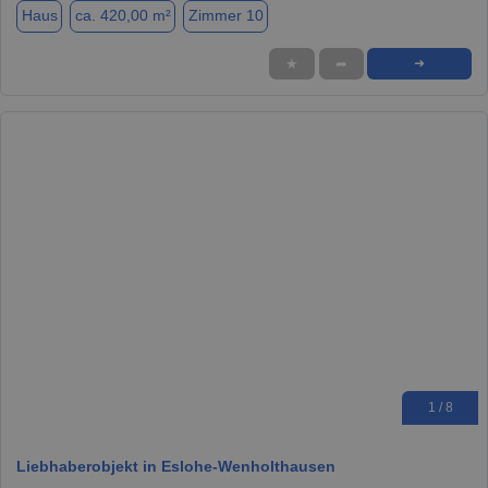
Haus
ca. 420,00 m²
Zimmer 10
★
➦
➜
1 / 8
Liebhaberobjekt in Eslohe-Wenholthausen