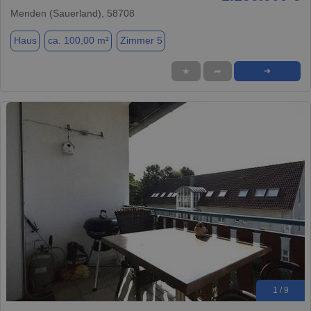
Menden (Sauerland), 58708
Haus
ca. 100,00 m²
Zimmer 5
★
➦
➜
1 / 9