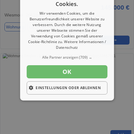
Cookies.
145.000 €
Wir verwenden Cookies, um die
Wiesmoor, 26639
Benutzerfreundlichkeit unserer Website zu
verbessern. Durch die weitere Nutzung
Wohnung
ca. 52,42 m²
Zimmer 1
unserer Webseite stimmen Sie der
Verwendung von Cookies gemäß unserer
★
➦
➜
Cookie-Richtlinie zu.
Weitere Informationen /
Datenschutz
Alle Partner anzeigen
(709) →
OK
EINSTELLUNGEN ODER ABLEHNEN