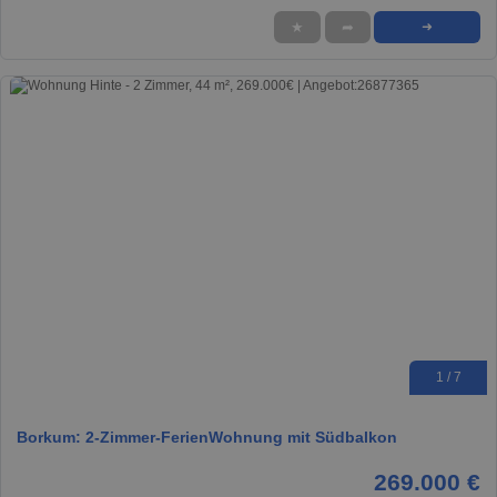
★
➦
➜
1 / 7
Borkum: 2-Zimmer-FerienWohnung mit Südbalkon
269.000 €