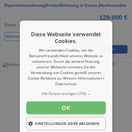
Eigentumswohnung|FerienWohnung in Esens |Nordseenähe
129.000 €
Esens, 26427
Diese Webseite verwendet
Wohnung
ca. 42,00 m²
Zimmer 2
Cookies.
★
➦
➜
Wir verwenden Cookies, um die
Benutzerfreundlichkeit unserer Website zu
verbessern. Durch die weitere Nutzung
unserer Webseite stimmen Sie der
Verwendung von Cookies gemäß unserer
Cookie-Richtlinie zu.
Weitere Informationen /
Datenschutz
Alle Partner anzeigen
(709) →
OK
EINSTELLUNGEN ODER ABLEHNEN