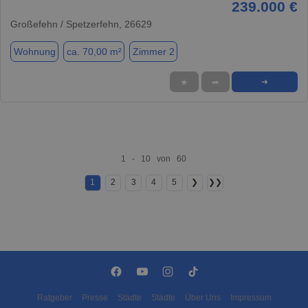
239.000 €
Großefehn / Spetzerfehn, 26629
Wohnung
ca. 70,00 m²
Zimmer 2
★
➦
➜
1 - 10 von 60
1
2
3
4
5
❯
❯❯
Ratgeber
Presse
Städte
Städte
Über Uns
Impressum