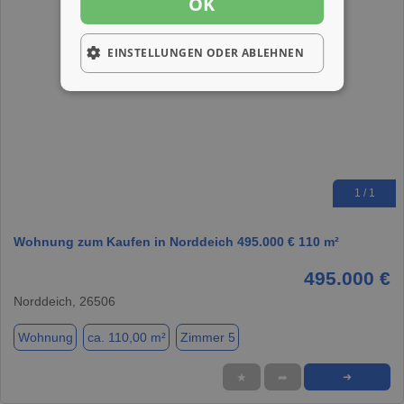
OK
EINSTELLUNGEN ODER ABLEHNEN
1 / 1
Wohnung zum Kaufen in Norddeich 495.000 € 110 m²
495.000 €
Norddeich, 26506
Wohnung
ca. 110,00 m²
Zimmer 5
★
➦
➜