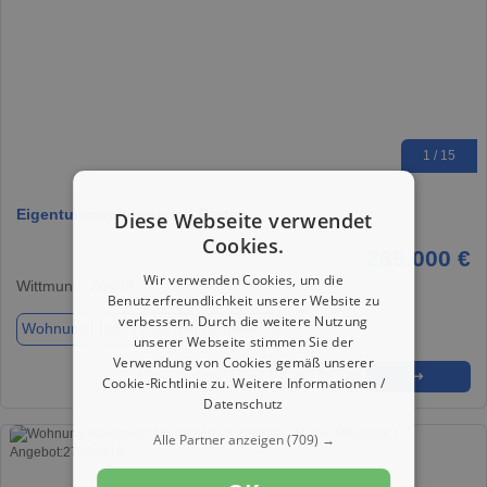
1 / 15
Eigentumswohnung mit Garten
Diese Webseite verwendet
Cookies.
265.000 €
Wir verwenden Cookies, um die
Wittmund, 26409
Benutzerfreundlichkeit unserer Website zu
verbessern. Durch die weitere Nutzung
Wohnung
ca. 71,00 m²
Zimmer 5
unserer Webseite stimmen Sie der
Verwendung von Cookies gemäß unserer
★
➦
➜
Cookie-Richtlinie zu.
Weitere Informationen /
Datenschutz
Alle Partner anzeigen
(709) →