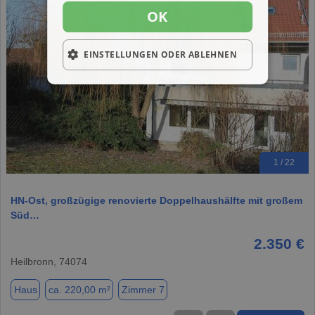
OK
EINSTELLUNGEN ODER ABLEHNEN
1 / 22
HN-Ost, großzügige renovierte Doppelhaushälfte mit großem
Süd…
2.350 €
Heilbronn, 74074
Haus
ca. 220,00 m²
Zimmer 7