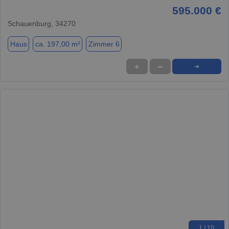
595.000 €
Schauenburg, 34270
Haus
ca. 197,00 m²
Zimmer 6
★
➦
➜
1 / 10