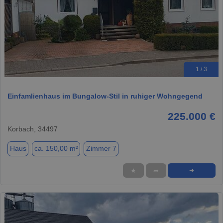
1 / 3
Einfamlienhaus im Bungalow-Stil in ruhiger Wohngegend
225.000 €
Korbach, 34497
Haus
ca. 150,00 m²
Zimmer 7
★
➦
➜