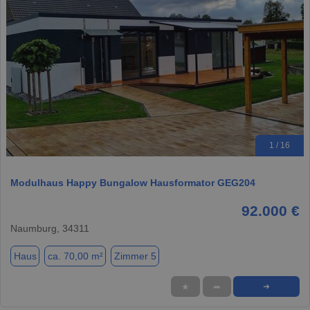
1 / 16
Modulhaus Happy Bungalow Hausformator GEG204
92.000 €
Naumburg, 34311
Haus
ca. 70,00 m²
Zimmer 5
★
➦
➜