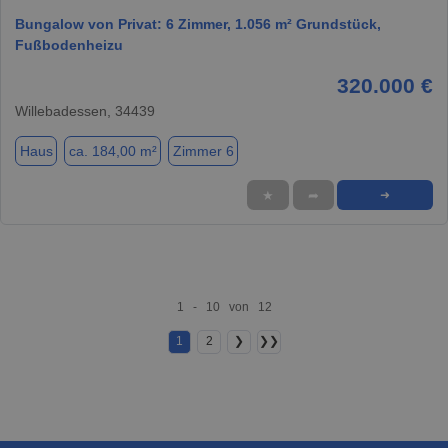
Bungalow von Privat: 6 Zimmer, 1.056 m² Grundstück,
Fußbodenheizu
320.000 €
Willebadessen, 34439
Haus
ca. 184,00 m²
Zimmer 6
★
➦
➜
1 - 10 von 12
1
2
❯
❯❯