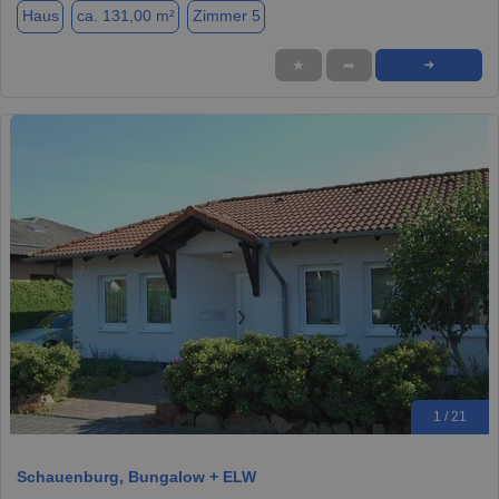
Haus
ca. 131,00 m²
Zimmer 5
★
➦
➜
1 / 21
Schauenburg, Bungalow + ELW