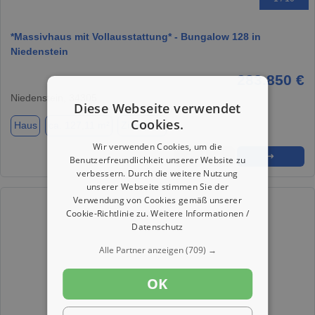
*Massivhaus mit Vollausstattung* - Bungalow 128 in
Niedenstein
283.850 €
Niedenstein, 34305
Diese Webseite verwendet
Cookies.
Haus
ca. 127,11 m²
Zimmer 4
Wir verwenden Cookies, um die
★
➦
➜
Benutzerfreundlichkeit unserer Website zu
verbessern. Durch die weitere Nutzung
unserer Webseite stimmen Sie der
Verwendung von Cookies gemäß unserer
Cookie-Richtlinie zu.
Weitere Informationen /
Datenschutz
Alle Partner anzeigen
(709) →
OK