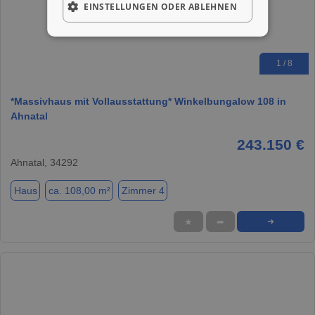
EINSTELLUNGEN ODER ABLEHNEN
1 / 8
*Massivhaus mit Vollausstattung* Winkelbungalow 108 in
Ahnatal
243.150 €
Ahnatal, 34292
Haus
ca. 108,00 m²
Zimmer 4
★
➦
➜