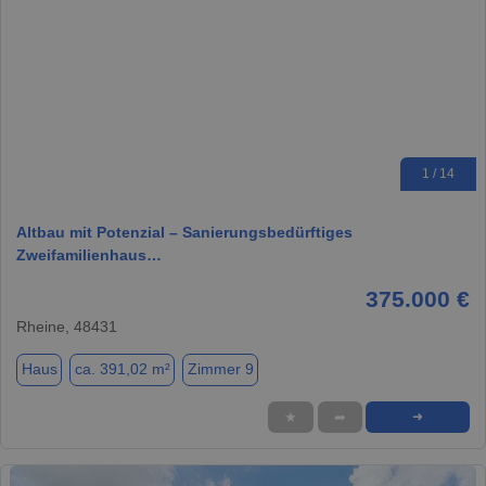
1 / 14
Altbau mit Potenzial – Sanierungsbedürftiges
Zweifamilienhaus…
375.000 €
Rheine, 48431
Haus
ca. 391,02 m²
Zimmer 9
★
➦
➜