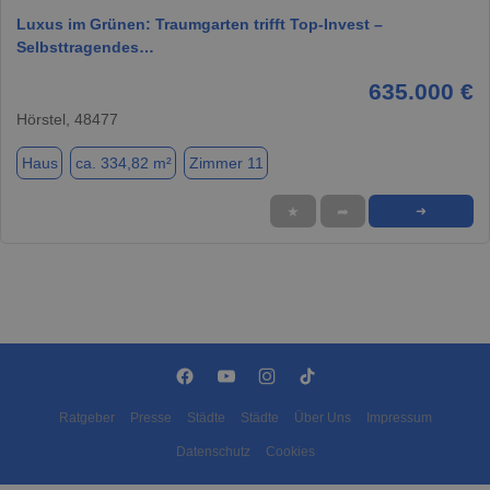
Luxus im Grünen: Traumgarten trifft Top-Invest –
Selbsttragendes…
635.000 €
Hörstel, 48477
Haus
ca. 334,82 m²
Zimmer 11
★
➦
➜
Ratgeber
Presse
Städte
Städte
Über Uns
Impressum
Datenschutz
Cookies