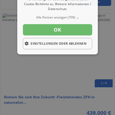
★
➦
➜
Cookie-Richtlinie zu.
Weitere Informationen /
Datenschutz
Alle Partner anzeigen
(709) →
OK
EINSTELLUNGEN ODER ABLEHNEN
1 / 9
Sichern Sie sich Ihre Zukunft -Freistehendes ZFH in
naturnaher…
439.000 €