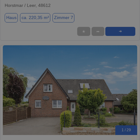
Horstmar / Leer, 48612
Haus
ca. 220,35 m²
Zimmer 7
★
➦
➜
1 / 29