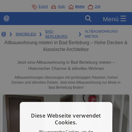
Event
Auto
Immo
Job
☰
Menü
BAD-
ALTBAUWOHNUNG-
❯
IMMOBILIEN
❯
❯
BERLEBURG
MIETEN
Altbauwohnung mieten in Bad Berleburg – Hohe Decken &
klassische Architektur
Jetzt eine Altbauwohnung in Bad Berleburg mieten –
Historischer Charme & stilvolles Wohnen
Altbauwohnungen überzeugen mit großzügigen Räumen, hohen
Decken und stilvollen Details. Jetzt eine Altbauwohnung zur Miete in
Bad Berleburg finden!
Diese Webseite verwendet
Cookies.
Wir verwenden Cookies, um die