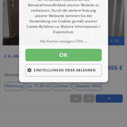
Benutzerfreundlichkeit unserer Website zu
verbessern. Durch die weitere Nutzung
unserer Webseite stimmen Sie der
Verwendung von Cookies gemäß unserer
Cookie-Richtlinie zu.
Weitere Informationen /
Datenschutz
Alle Partner anzeigen
(709) →
1 / 14
OK
2 Zi.-Mietwohnung mit Terrasse in Altastenberg
555 €
EINSTELLUNGEN ODER ABLEHNEN
Winterberg, 59955
Wohnung
ca. 77,00 m²
Zimmer 2
Baujahr 1963
★
➦
➜