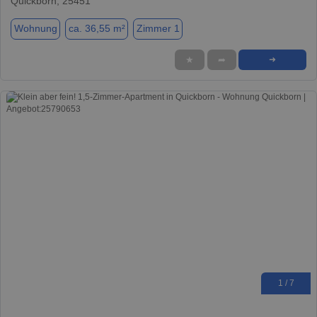
Quickborn, 25451
Wohnung
ca. 36,55 m²
Zimmer 1
★
➦
➜
1 / 7