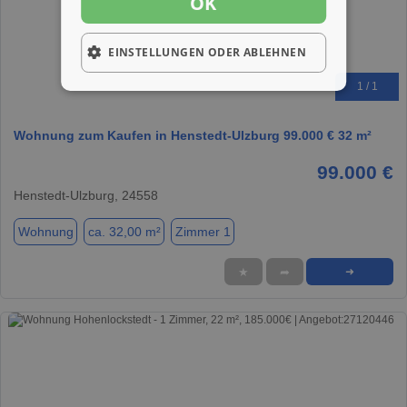
OK
EINSTELLUNGEN ODER ABLEHNEN
1 / 1
Wohnung zum Kaufen in Henstedt-Ulzburg 99.000 € 32 m²
99.000 €
Henstedt-Ulzburg, 24558
Wohnung
ca. 32,00 m²
Zimmer 1
★
➦
➜