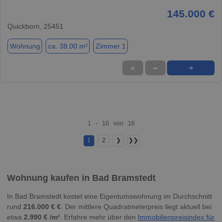
145.000 €
Quickborn, 25451
Wohnung
ca. 38,00 m²
Zimmer 1
★
➦
➜
1 - 10 von 16
1
2
❯
❯❯
Wohnung kaufen in Bad Bramstedt
In Bad Bramstedt kostet eine Eigentumswohnung im Durchschnitt
rund
216.000 € €
. Der mittlere Quadratmeterpreis liegt aktuell bei
etwa
2.990 € /m²
. Erfahre mehr über den
Immobilienpreisindex für