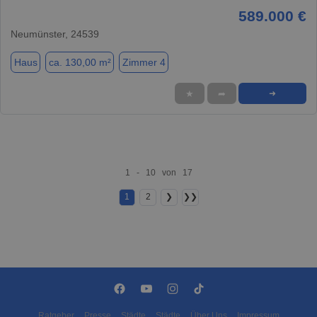
589.000 €
Neumünster, 24539
Haus
ca. 130,00 m²
Zimmer 4
★
➦
➜
1 - 10 von 17
1
2
❯
❯❯
Ratgeber
Presse
Städte
Städte
Über Uns
Impressum