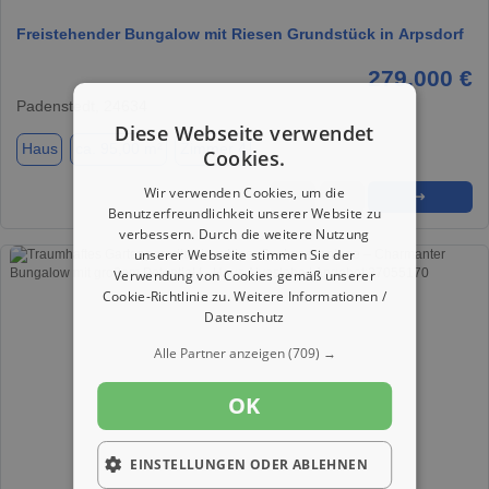
Freistehender Bungalow mit Riesen Grundstück in Arpsdorf
279.000 €
Padenstedt, 24634
Diese Webseite verwendet
Haus
ca. 95,00 m²
Zimmer 4
Cookies.
Wir verwenden Cookies, um die
★
➦
➜
Benutzerfreundlichkeit unserer Website zu
verbessern. Durch die weitere Nutzung
unserer Webseite stimmen Sie der
Verwendung von Cookies gemäß unserer
Cookie-Richtlinie zu.
Weitere Informationen /
Datenschutz
Alle Partner anzeigen
(709) →
OK
EINSTELLUNGEN ODER ABLEHNEN