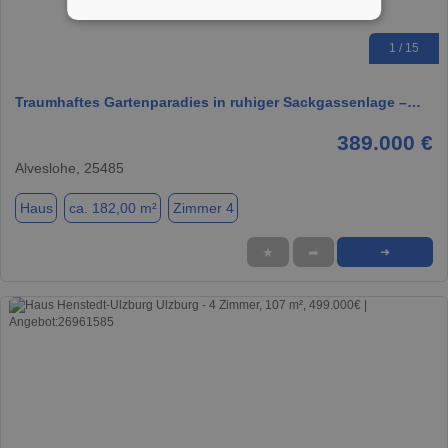
1 / 15
Traumhaftes Gartenparadies in ruhiger Sackgassenlage –…
389.000 €
Alveslohe, 25485
Haus
ca. 182,00 m²
Zimmer 4
★
➦
➜