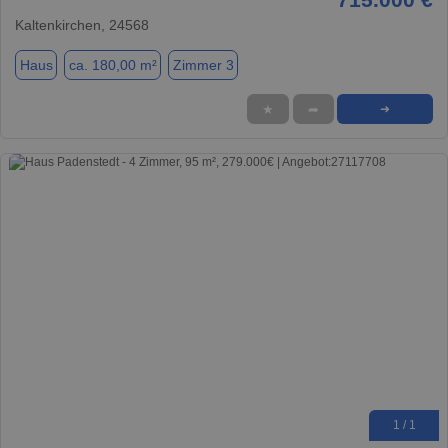
Kaltenkirchen, 24568
Haus
ca. 180,00 m²
Zimmer 3
★
➦
➜
1 / 1