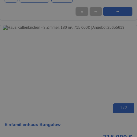
★
➦
➜
1 / 2
Einfamilienhaus Bungalow
715.000 €