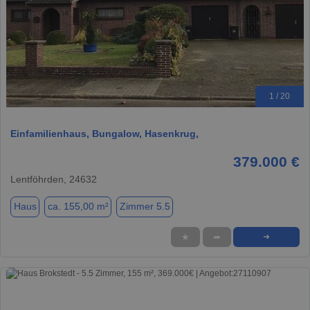
1 / 20
Einfamilienhaus, Bungalow, Hasenkrug,
379.000 €
Lentföhrden, 24632
Haus
ca. 155,00 m²
Zimmer 5.5
★
➦
➜