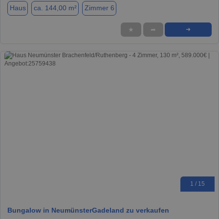
Haus
ca. 144,00 m²
Zimmer 6
★
➦
➜
1 / 15
Bungalow in NeumünsterGadeland zu verkaufen