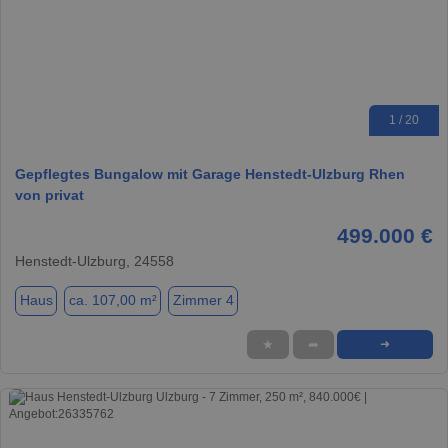
1 / 20
Gepflegtes Bungalow mit Garage Henstedt-Ulzburg Rhen
von privat
499.000 €
Henstedt-Ulzburg, 24558
Haus
ca. 107,00 m²
Zimmer 4
★
➦
➜