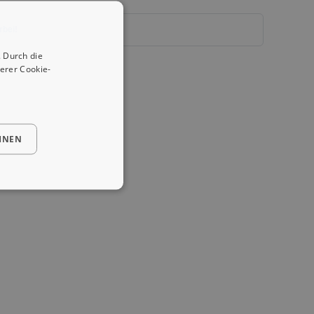
rbei!
 Durch die
erer Cookie-
HNEN