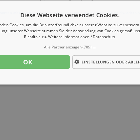
Diese Webseite verwendet Cookies.
onnten wir derzeit keine passenden Objekte finden. Schauen Sie bald wieder vo
nden Cookies, um die Benutzerfreundlichkeit unserer Website zu verbessern.
zung unserer Webseite stimmen Sie der Verwendung von Cookies gemäß uns
Richtlinie zu.
Weitere Informationen / Datenschutz
Alle Partner anzeigen
(709) →
OK
EINSTELLUNGEN ODER ABLE