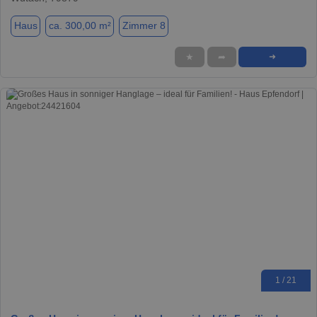
Haus
ca. 300,00 m²
Zimmer 8
★
➦
➜
1 / 21