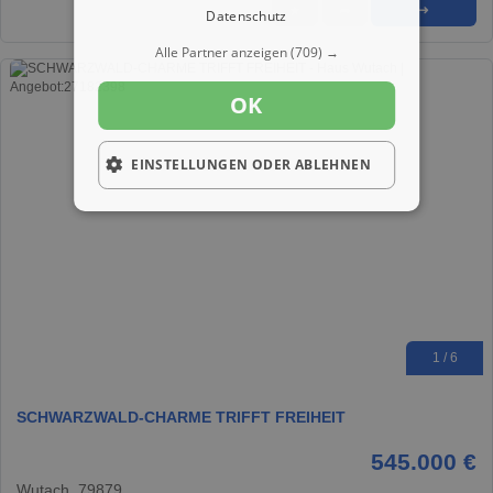
★
➦
➜
Datenschutz
Alle Partner anzeigen
(709) →
OK
EINSTELLUNGEN ODER ABLEHNEN
1 / 6
SCHWARZWALD-CHARME TRIFFT FREIHEIT
545.000 €
Wutach, 79879