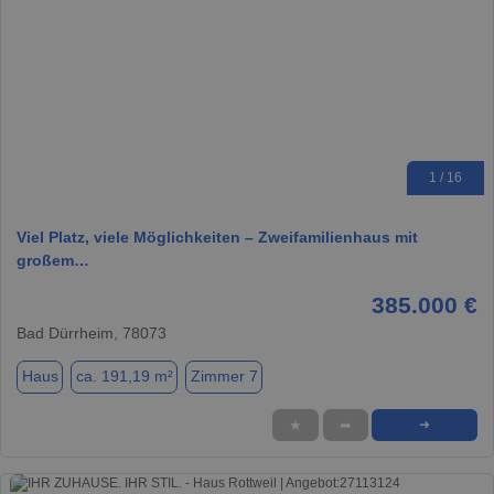
1 / 16
Viel Platz, viele Möglichkeiten – Zweifamilienhaus mit
großem…
385.000 €
Bad Dürrheim, 78073
Haus
ca. 191,19 m²
Zimmer 7
★
➦
➜