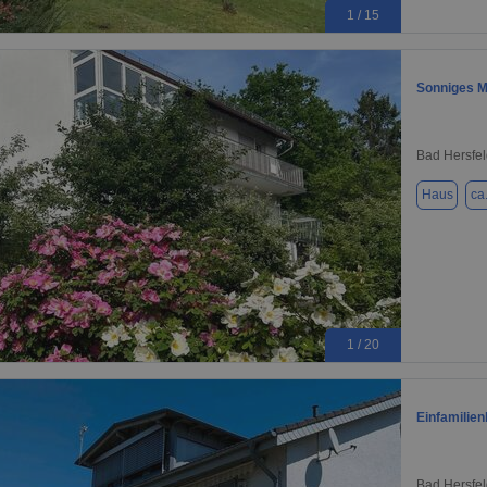
1 / 15
Sonniges M
Bad Hersfel
Haus
ca
1 / 20
Einfamilie
Bad Hersfel