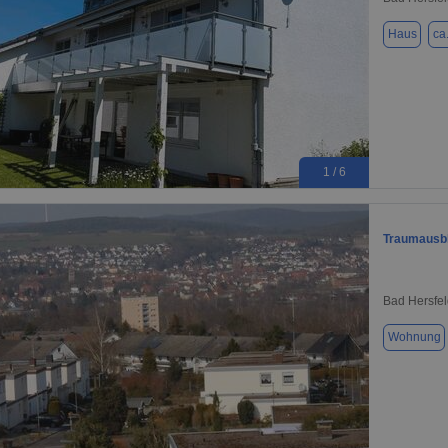
Haus
ca
1 / 6
Traumausbl
Bad Hersfel
Wohnung