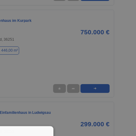
enhaus im Kurpark
750.000 €
d, 36251
. 446,00 m²
★
➦
➜
 Einfamilienhaus in Ludwigsau
299.000 €
d, 36251