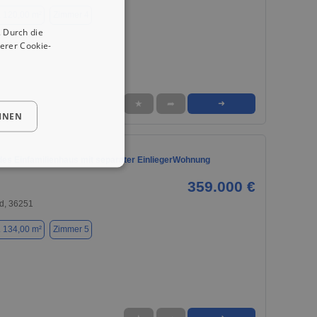
. 120,00 m²
Zimmer 4
 Durch die
erer Cookie-
★
➦
➜
HNEN
des Einfamilienhaus mit separater EinliegerWohnung
359.000 €
d, 36251
. 134,00 m²
Zimmer 5