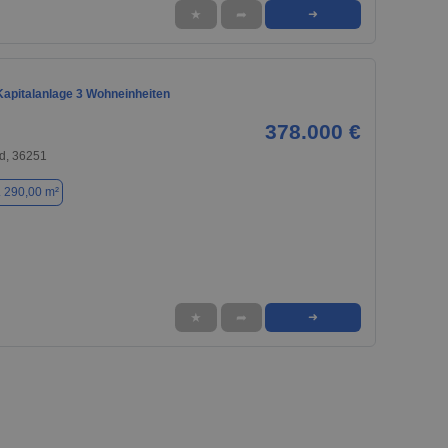
★
➦
➜
Kapitalanlage 3 Wohneinheiten
378.000 €
d, 36251
. 290,00 m²
★
➦
➜