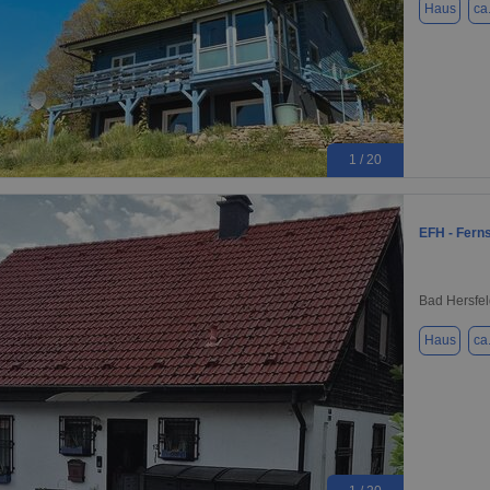
Haus
ca
1 / 20
EFH - Ferns
Bad Hersfel
Haus
ca