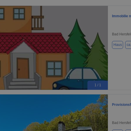
Immobilie n
Bad Hersfel
Haus
ca
1 / 1
Provisionsf
Bad Hersfel