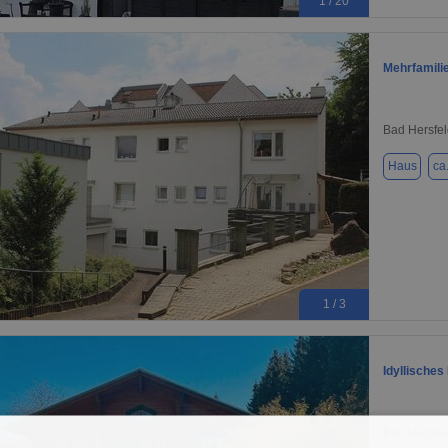
1 / 20
Mehrfamili
Bad Hersfel
Haus
ca
1 / 3
Idyllisches
Bad Hersfel