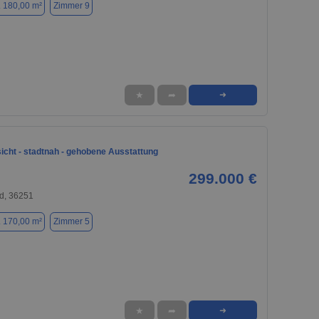
. 180,00 m²
Zimmer 9
★
➦
➜
icht - stadtnah - gehobene Ausstattung
299.000 €
d, 36251
. 170,00 m²
Zimmer 5
★
➦
➜