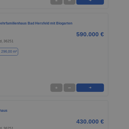
★
➦
➜
ehrfamilienhaus Bad Hersfeld mit Biogarten
590.000 €
d, 36251
. 296,00 m²
★
➦
➜
nhaus
430.000 €
d, 36251