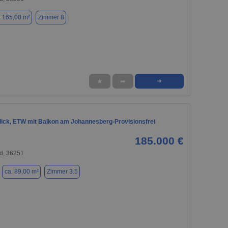
. 165,00 m²
Zimmer 8
★
➦
➜
ick, ETW mit Balkon am Johannesberg-Provisionsfrei
185.000 €
d, 36251
ca. 89,00 m²
Zimmer 3.5