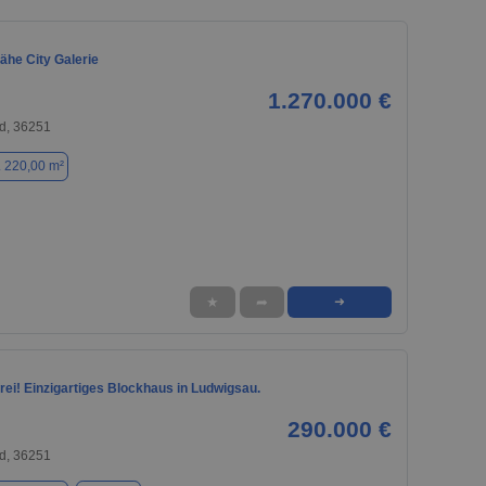
ähe City Galerie
1.270.000 €
d, 36251
. 220,00 m²
★
➦
➜
rei! Einzigartiges Blockhaus in Ludwigsau.
290.000 €
d, 36251