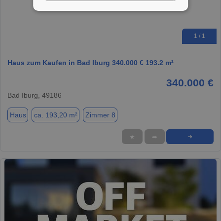
1 / 1
Haus zum Kaufen in Bad Iburg 340.000 € 193.2 m²
340.000 €
Bad Iburg, 49186
Haus
ca. 193,20 m²
Zimmer 8
★
➦
➜