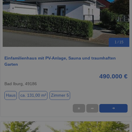
1 / 15
Einfamilienhaus mit PV-Anlage, Sauna und traumhaften
Garten
490.000 €
Bad Iburg, 49186
Haus
ca. 131,00 m²
Zimmer 5
★
➦
➜