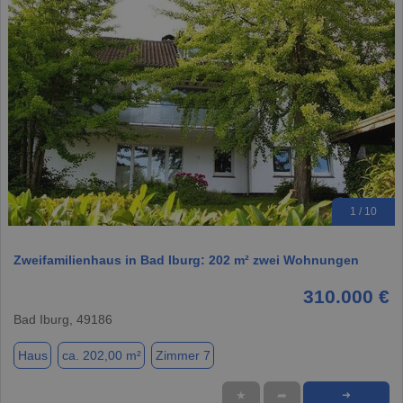
1 / 10
Zweifamilienhaus in Bad Iburg: 202 m² zwei Wohnungen
310.000 €
Bad Iburg, 49186
Haus
ca. 202,00 m²
Zimmer 7
★
➦
➜