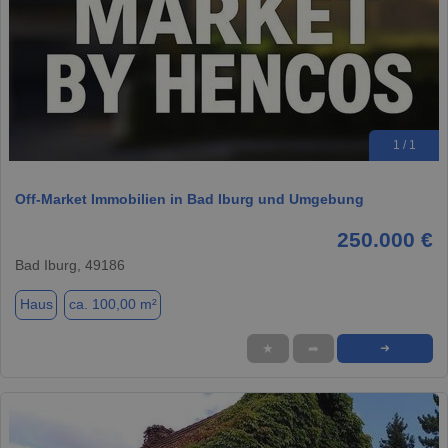
1 / 1
Off-Market Immobilien in Bad Iburg und Umgebung
250.000 €
Bad Iburg, 49186
Haus
ca. 100,00 m²
★
➦
➜