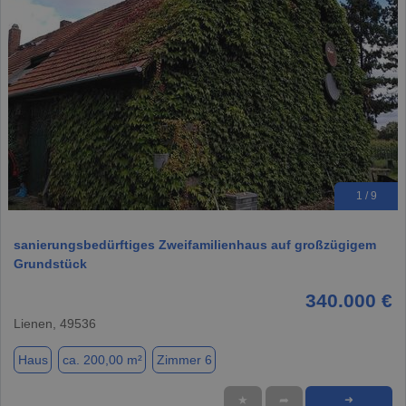
1 / 9
sanierungsbedürftiges Zweifamilienhaus auf großzügigem
Grundstück
340.000 €
Lienen, 49536
Haus
ca. 200,00 m²
Zimmer 6
★
➦
➜