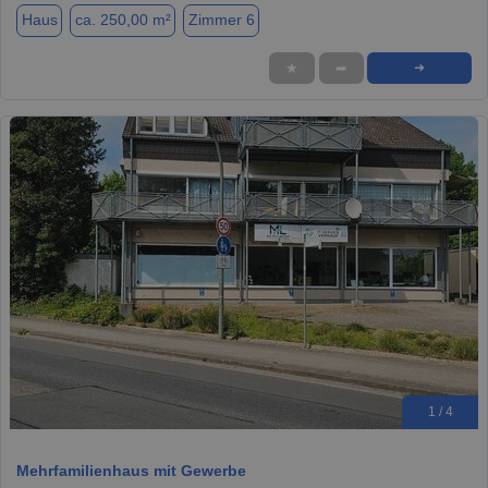
Haus
ca. 250,00 m²
Zimmer 6
★
➦
➜
1 / 4
Mehrfamilienhaus mit Gewerbe