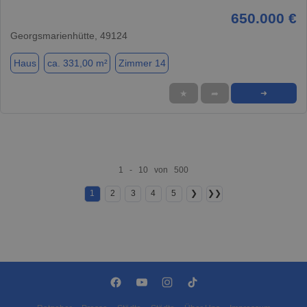
650.000 €
Georgsmarienhütte, 49124
Haus
ca. 331,00 m²
Zimmer 14
★
➦
➜
1 - 10 von 500
1
2
3
4
5
❯
❯❯