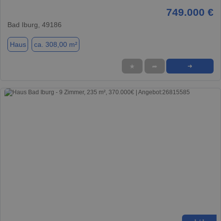
749.000 €
Bad Iburg, 49186
Haus
ca. 308,00 m²
★
➦
➜