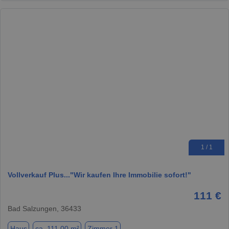
1 / 1
Vollverkauf Plus..."Wir kaufen Ihre Immobilie sofort!"
111 €
Bad Salzungen, 36433
Haus
ca. 111,00 m²
Zimmer 1