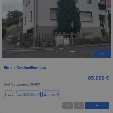
1 / 11
Ein bis Zwefamilienhaus
85.000 €
Bad Salzungen, 36469
Haus
ca. 150,00 m²
Zimmer 9
★
➦
➜