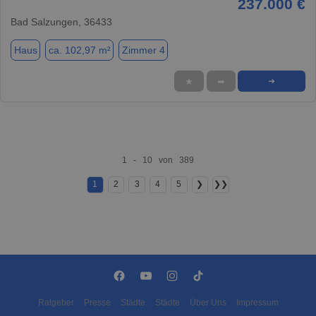
237.000 €
Bad Salzungen, 36433
Haus
ca. 102,97 m²
Zimmer 4
★
➦
➜
1 - 10 von 389
1
2
3
4
5
❯
❯❯
Ratgeber
Presse
Städte
Städte
Über Uns
Impressum