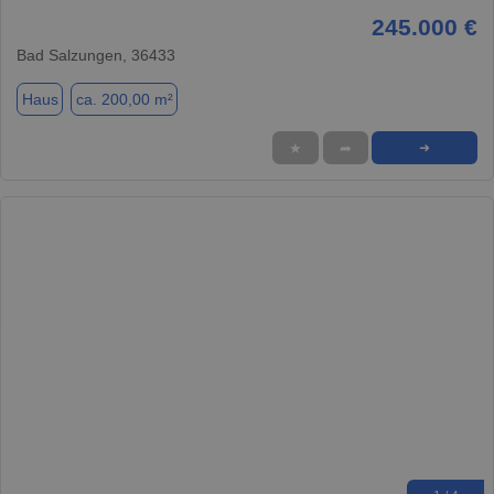
245.000 €
Bad Salzungen, 36433
Haus
ca. 200,00 m²
★
➦
➜