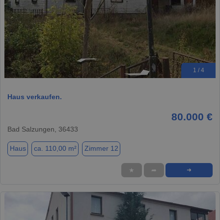
1 / 4
Haus verkaufen.
80.000 €
Bad Salzungen, 36433
Haus
ca. 110,00 m²
Zimmer 12
★
➦
➜