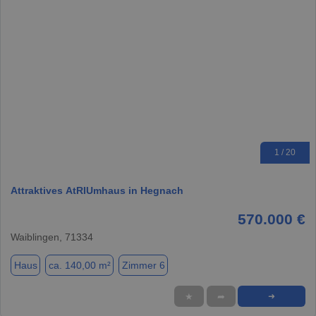
1 / 20
Attraktives AtRIUmhaus in Hegnach
570.000 €
Waiblingen, 71334
Haus
ca. 140,00 m²
Zimmer 6
★
➦
➜