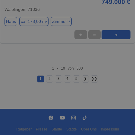
749.000 €
Waiblingen, 71336
Haus
ca. 178,00 m²
Zimmer 7
★
➦
➜
1 - 10 von 500
1
2
3
4
5
❯
❯❯
Ratgeber
Presse
Städte
Städte
Über Uns
Impressum