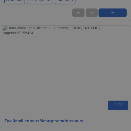
★
➦
➜
1 / 20
ZweifamilienhausMehrgenerationshaus