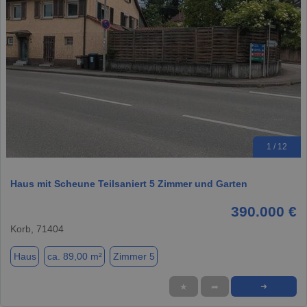
1 / 12
Haus mit Scheune Teilsaniert 5 Zimmer und Garten
390.000 €
Korb, 71404
Haus
ca. 89,00 m²
Zimmer 5
★
➦
➜