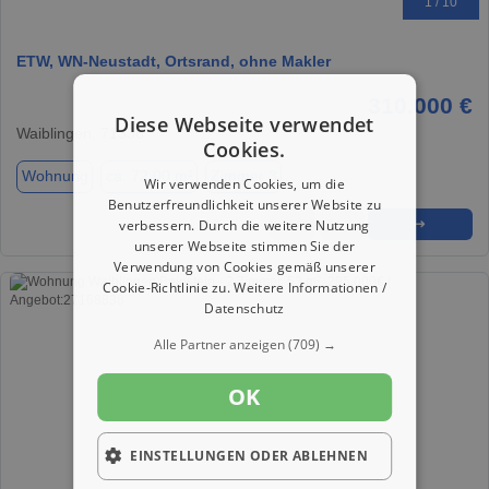
1 / 10
ETW, WN-Neustadt, Ortsrand, ohne Makler
310.000 €
Diese Webseite verwendet
Waiblingen, 71336
Cookies.
Wohnung
ca. 72,00 m²
Zimmer 3
Wir verwenden Cookies, um die
Benutzerfreundlichkeit unserer Website zu
verbessern. Durch die weitere Nutzung
★
➦
➜
unserer Webseite stimmen Sie der
Verwendung von Cookies gemäß unserer
Cookie-Richtlinie zu.
Weitere Informationen /
Datenschutz
Alle Partner anzeigen
(709) →
OK
EINSTELLUNGEN ODER ABLEHNEN