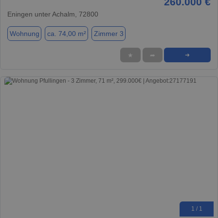
260.000 €
Eningen unter Achalm, 72800
Wohnung
ca. 74,00 m²
Zimmer 3
★
➦
➜
1 / 1