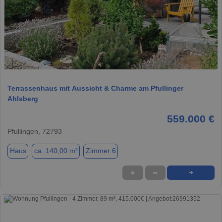
1 / 10
Terrassenhaus mit Aussicht & Charme am Pfullinger
Ahlsberg
559.000 €
Pfullingen, 72793
Haus
ca. 140,00 m²
Zimmer 6
★
➦
➜