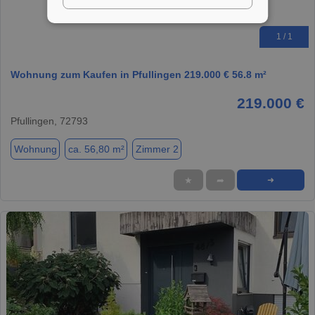
1 / 1
Wohnung zum Kaufen in Pfullingen 219.000 € 56.8 m²
219.000 €
Pfullingen, 72793
Wohnung
ca. 56,80 m²
Zimmer 2
★
➦
➜