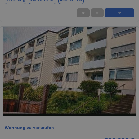
★
➦
➜
1 / 10
Wohnung zu verkaufen