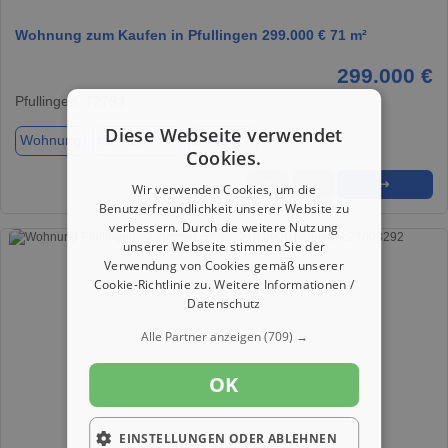
Wohnung zum Kaufen in Pfullingen 299.000 € 71 m²
299.000 €
Pfullingen, 72793
Diese Webseite verwendet
Wohnung
ca. 71,00 m²
Zimmer 3
Cookies.
★
➦
➜
Wir verwenden Cookies, um die
Benutzerfreundlichkeit unserer Website zu
verbessern. Durch die weitere Nutzung
unserer Webseite stimmen Sie der
Verwendung von Cookies gemäß unserer
Cookie-Richtlinie zu.
Weitere Informationen /
Datenschutz
Alle Partner anzeigen
(709) →
OK
EINSTELLUNGEN ODER ABLEHNEN