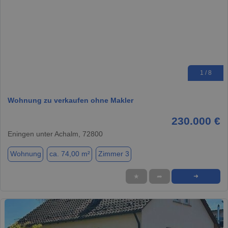
1 / 8
Wohnung zu verkaufen ohne Makler
230.000 €
Eningen unter Achalm, 72800
Wohnung
ca. 74,00 m²
Zimmer 3
★
➦
➜