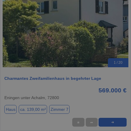
1 / 20
Charmantes Zweifamilienhaus in begehrter Lage
569.000 €
Eningen unter Achalm, 72800
Haus
ca. 139,00 m²
Zimmer 7
★
➦
➜