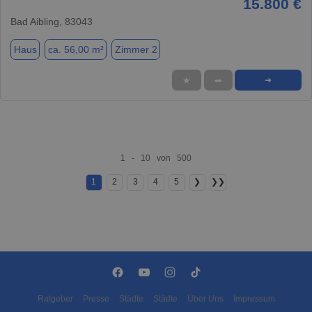
15.800 €
Bad Aibling, 83043
Haus
ca. 56,00 m²
Zimmer 2
★
➦
➜
1 - 10 von 500
1
2
3
4
5
❯
❯❯
Ratgeber
Presse
Städte
Städte
Über Uns
Impressum