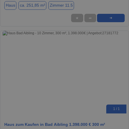
Haus
ca. 251,85 m²
Zimmer 11.5
★
➦
➜
1 / 1
Haus zum Kaufen in Bad Aibling 1.398.000 € 300 m²