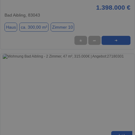
1.398.000 €
Bad Aibling, 83043
Haus
ca. 300,00 m²
Zimmer 10
★
➦
➜