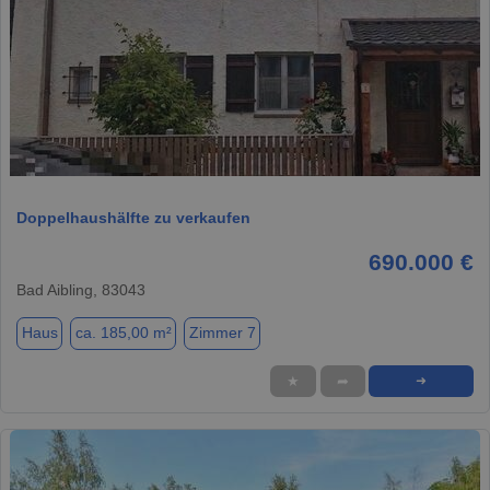
1 / 1
Doppelhaushälfte zu verkaufen
690.000 €
Bad Aibling, 83043
Haus
ca. 185,00 m²
Zimmer 7
★
➦
➜