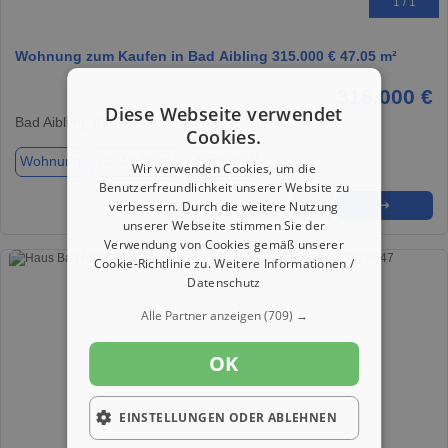
1 / 1
Wohnung zum Kaufen in Bad Aibling 315.000 € 47.05 m²
315.000 €
Diese Webseite verwendet
Bad Aibling, 83043
Cookies.
Wohnung
ca. 47,05 m²
Zimmer 2
Wir verwenden Cookies, um die
Benutzerfreundlichkeit unserer Website zu
verbessern. Durch die weitere Nutzung
★
➦
➜
unserer Webseite stimmen Sie der
Verwendung von Cookies gemäß unserer
Cookie-Richtlinie zu.
Weitere Informationen /
Datenschutz
Alle Partner anzeigen
(709) →
OK
EINSTELLUNGEN ODER ABLEHNEN