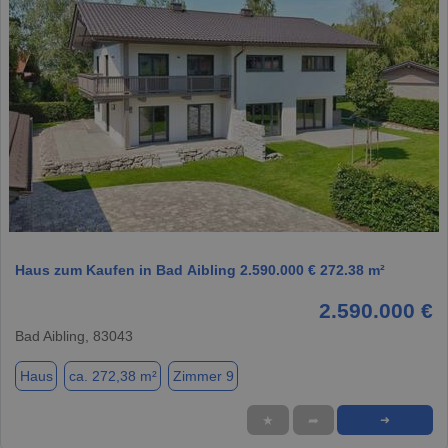
1 / 1
Haus zum Kaufen in Bad Aibling 2.590.000 € 272.38 m²
2.590.000 €
Bad Aibling, 83043
Haus
ca. 272,38 m²
Zimmer 9
★
➦
➜