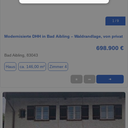
1 / 9
Modernisierte DHH in Bad Aibling – Waldrandlage, von privat
698.900 €
Bad Aibling, 83043
Haus
ca. 146,00 m²
Zimmer 4
★
➦
➜