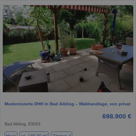
1 / 8
Modernisierte DHH in Bad Aibling – Waldrandlage, von privat
698.900 €
Bad Aibling, 83043
Haus
ca. 146,00 m²
Zimmer 4