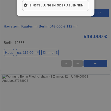
EINSTELLUNGEN ODER ABLEHNEN
1 / 1
Haus zum Kaufen in Berlin 549.000 € 112 m²
549.000 €
Berlin, 12683
Haus
ca. 112,00 m²
Zimmer 3
★
➦
➜