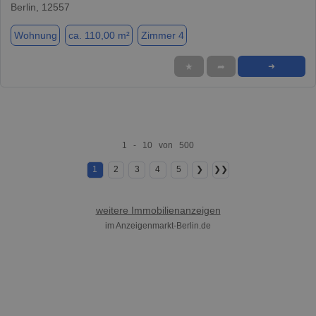
Berlin, 12557
Wohnung
ca. 110,00 m²
Zimmer 4
★
➦
➜
1 - 10 von 500
1
2
3
4
5
❯
❯❯
weitere Immobilienanzeigen
im Anzeigenmarkt-Berlin.de