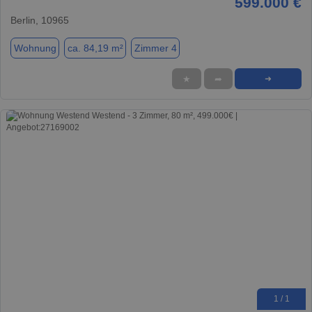
599.000 €
Berlin, 10965
Wohnung
ca. 84,19 m²
Zimmer 4
★
➦
➜
1 / 1