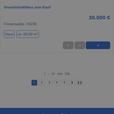
GrundstückHaus zum Kauf
30.000 €
Finsterwalde, 03238
Haus
ca. 60,00 m²
★
➦
➜
1 - 10 von 256
1
2
3
4
5
❯
❯❯