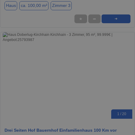
Haus
ca. 100,00 m²
Zimmer 3
★
➦
➜
1 / 20
Drei Seiten Hof Bauernhof Einfamilienhaus 100 Km vor