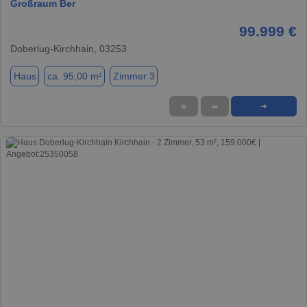
Großraum Ber
99.999 €
Doberlug-Kirchhain, 03253
Haus
ca. 95,00 m²
Zimmer 3
★
➦
➜