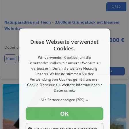
1 / 20
Naturparadies mit Teich - 3.600qm Grundstück mit kleinem
Wohnhaus
159.000 €
Diese Webseite verwendet
Doberlug-Kirchhain, 03253
Cookies.
Wir verwenden Cookies, um die
Haus
ca. 53,00 m²
Zimmer 2
Benutzerfreundlichkeit unserer Website zu
verbessern. Durch die weitere Nutzung
★
➦
➜
unserer Webseite stimmen Sie der
Verwendung von Cookies gemäß unserer
Cookie-Richtlinie zu.
Weitere Informationen /
Datenschutz
Alle Partner anzeigen
(709) →
OK