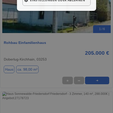
EINSTELLUNGEN ODER ABLEHNEN
1 / 6
Rohbau Einfamilienhaus
205.000 €
Doberlug-Kirchhain, 03253
Haus
ca. 98,00 m²
★
➦
➜