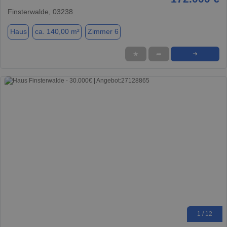
Finsterwalde, 03238
Haus
ca. 140,00 m²
Zimmer 6
★
➦
➜
1 / 12