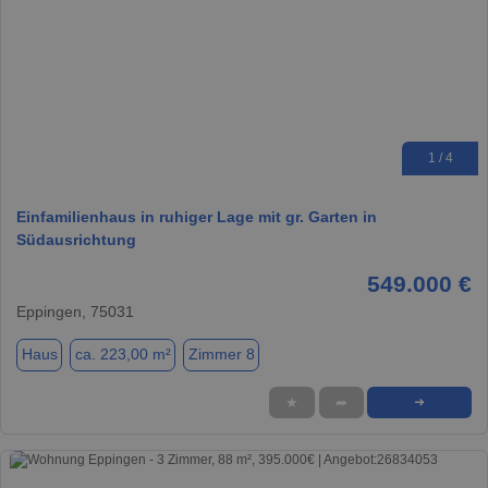
1 / 4
Einfamilienhaus in ruhiger Lage mit gr. Garten in
Südausrichtung
549.000 €
Eppingen, 75031
Haus
ca. 223,00 m²
Zimmer 8
★
➦
➜