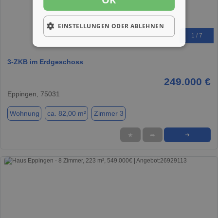
EINSTELLUNGEN ODER ABLEHNEN
1 / 7
3-ZKB im Erdgeschoss
249.000 €
Eppingen, 75031
Wohnung
ca. 82,00 m²
Zimmer 3
★
➦
➜