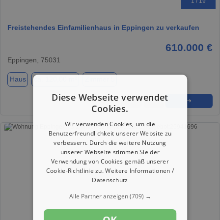
1 / 19
Freistehendes Einfamilienhaus in Eppingen zu verkaufen
610.000 €
Eppingen, 75031
Haus
ca. 120,00 m²
Zimmer 5
Diese Webseite verwendet
★
➦
➜
Cookies.
Wir verwenden Cookies, um die
Benutzerfreundlichkeit unserer Website zu
verbessern. Durch die weitere Nutzung
unserer Webseite stimmen Sie der
Verwendung von Cookies gemäß unserer
Cookie-Richtlinie zu.
Weitere Informationen /
Datenschutz
Alle Partner anzeigen
(709) →
OK