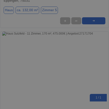
Eppingen, 75031
Haus
ca. 132,00 m²
Zimmer 5
★
➦
➜
1 / 1