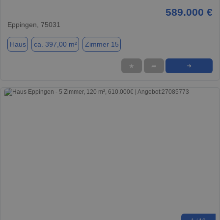
589.000 €
Eppingen, 75031
Haus
ca. 397,00 m²
Zimmer 15
★
➦
➜