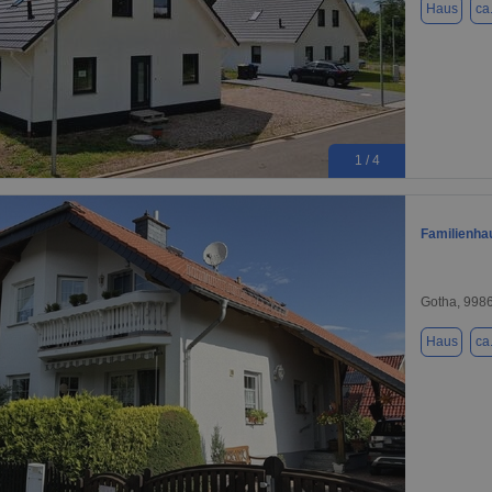
Haus
ca
1 / 4
Familienhau
Gotha, 998
Haus
ca