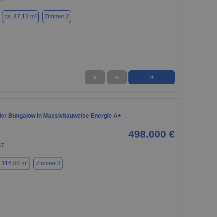
ca. 47,13 m²
Zimmer 2
★
➦
➜
eier Bungalow in Massivbauweise Energie A+
498.000 €
67
. 116,00 m²
Zimmer 3