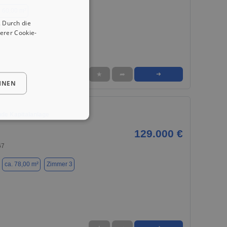
. 60,00 m²
 Durch die
erer Cookie-
★
➦
➜
HNEN
nde Kapitalanlage
129.000 €
67
ca. 78,00 m²
Zimmer 3