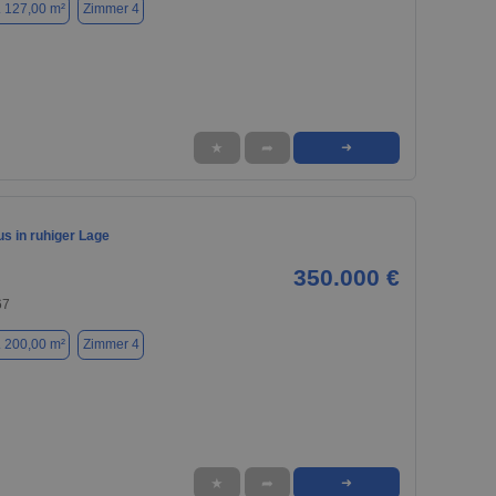
. 127,00 m²
Zimmer 4
★
➦
➜
s in ruhiger Lage
350.000 €
67
. 200,00 m²
Zimmer 4
★
➦
➜