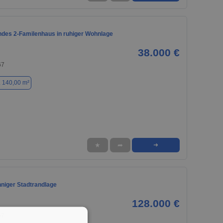
ndes 2-Familenhaus in ruhiger Wohnlage
38.000 €
67
. 140,00 m²
★
➦
➜
nniger Stadtrandlage
128.000 €
67