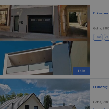
Exklusives
Gotha, 998
Haus
ca
1 / 20
Erstbezug: 
Gotha, 998