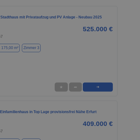
 Stadthaus mit Privataufzug und PV Anlage - Neubau 2025
525.000 €
67
. 175,00 m²
Zimmer 3
★
➦
➜
Einfamilienhaus in Top Lage provisionsfrei Nähe Erfurt
409.000 €
67