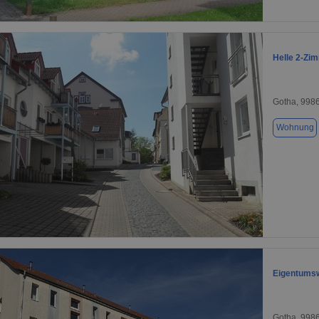
1 / 10
Helle 2-Zi
Gotha, 998
Wohnung
1 / 15
Eigentumswo
Gotha, 998