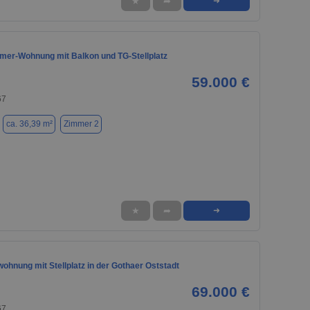
★
➦
➜
mmer-Wohnung mit Balkon und TG-Stellplatz
59.000 €
67
ca. 36,39 m²
Zimmer 2
★
➦
➜
hnung mit Stellplatz in der Gothaer Oststadt
69.000 €
67