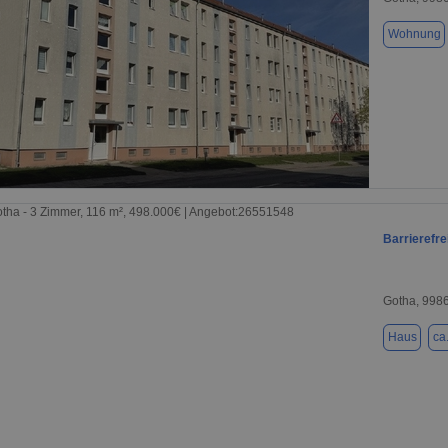
Wohnung
1 / 9
Barrierefr
Gotha, 998
Haus
ca