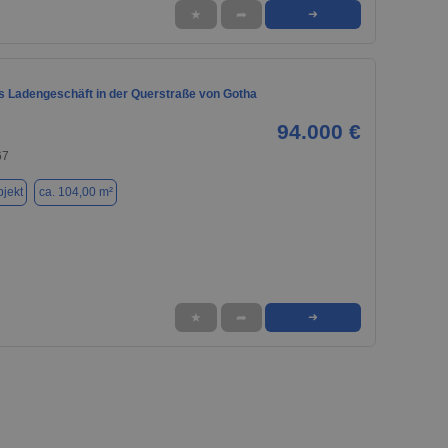
★
➦
➜
 Ladengeschäft in der Querstraße von Gotha
94.000 €
67
jekt
ca. 104,00 m²
★
➦
➜