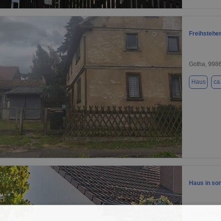
1 / 12
Freihstehe
Gotha, 998
Haus
ca
1 / 10
Haus in so
Gotha, 998