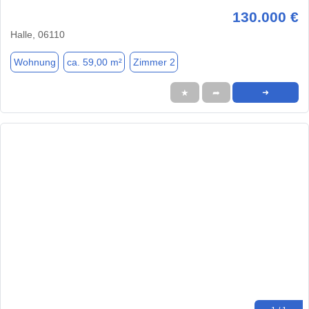
130.000 €
Halle, 06110
Wohnung
ca. 59,00 m²
Zimmer 2
★
➦
➜