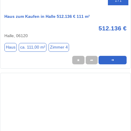
1 / 1
Haus zum Kaufen in Halle 512.136 € 111 m²
512.136 €
Halle, 06120
Haus
ca. 111,00 m²
Zimmer 4
★
➦
➜