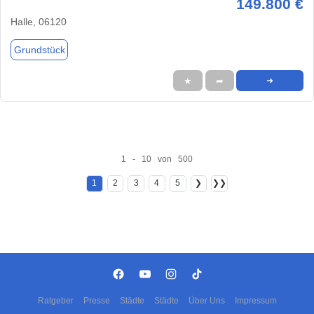
149.800 €
Halle, 06120
Grundstück
★
➦
➜
1 - 10 von 500
1
2
3
4
5
❯
❯❯
Ratgeber
Presse
Städte
Städte
Über Uns
Impressum