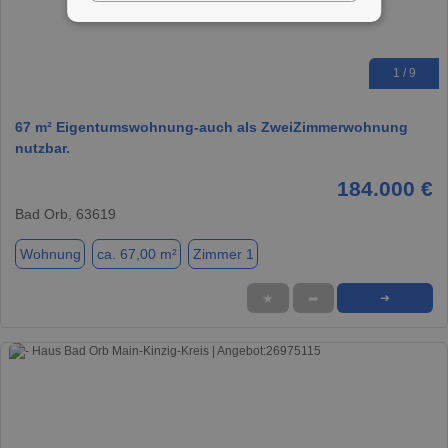
1 / 9
67 m² Eigentumswohnung-auch als ZweiZimmerwohnung
nutzbar.
184.000 €
Bad Orb, 63619
Wohnung
ca. 67,00 m²
Zimmer 1
★
➦
➜