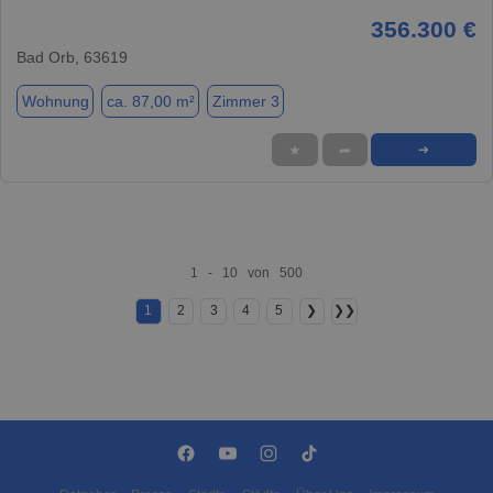
356.300 €
Bad Orb, 63619
Wohnung
ca. 87,00 m²
Zimmer 3
★
➦
➜
1 - 10 von 500
1
2
3
4
5
❯
❯❯