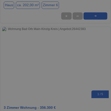
Haus
ca. 202,00 m²
Zimmer 6
★
➦
➜
1 / 5
3 Zimmer Wohnung - 356.300 €