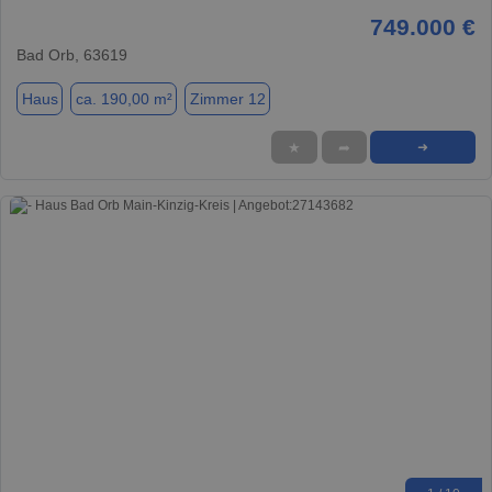
749.000 €
Bad Orb, 63619
Haus
ca. 190,00 m²
Zimmer 12
★
➦
➜