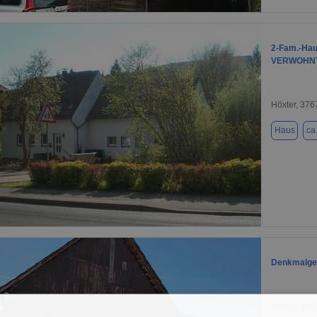
1 / 19
2-Fam.-Hau
VERWOHN
Höxter, 376
Haus
ca
1 / 10
Denkmalges
Höxter, 376