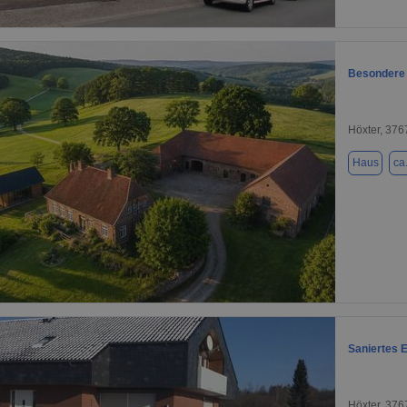
1 / 13
Besondere 
Höxter, 376
Haus
ca
1 / 1
Saniertes 
Höxter, 376