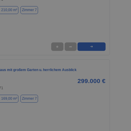
. 210,00 m²
Zimmer 7
★
➦
➜
aus mit großem Garten u. herrlichem Ausblick
299.000 €
71
. 169,00 m²
Zimmer 7