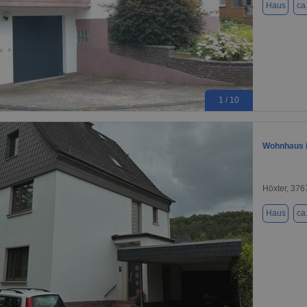
Haus
ca
1 / 10
Wohnhaus i
Höxter, 376
Haus
ca