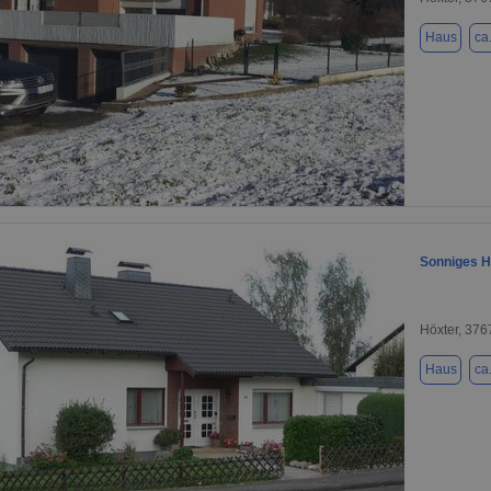
Haus
ca
1 / 18
Sonniges H
Höxter, 376
Haus
ca