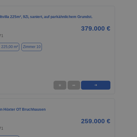
tvilla 225m², 9Zi, saniert, auf parkähnlichem Grundst.
379.000 €
71
. 225,00 m²
Zimmer 10
★
➦
➜
n Höxter OT Bruchhausen
259.000 €
71