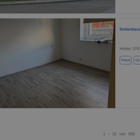
1 / 14
Reihenhaus
Höxter, 376
Haus
ca
1 / 9
1 - 10 von 500