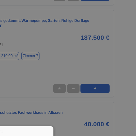
s gedämmt, Wärmepumpe, Garten. Ruhige Dorflage
T
187.500 €
71
. 210,00 m²
Zimmer 7
★
➦
➜
chütztes Fachwerkhaus in Albaxen
40.000 €
71