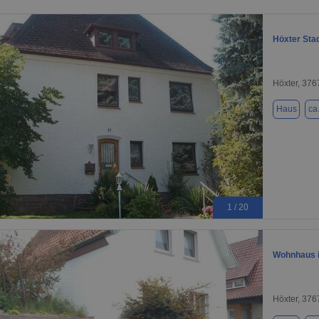
Höxter Stad
Höxter, 376
Haus
ca
1 / 20
Wohnhaus i
Höxter, 376