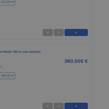
. 241,00 m²
★
➦
➜
n Höxter 300 m vom Zentrum
360.000 €
71
. 180,00 m²
★
➦
➜