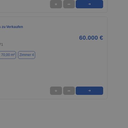
★
➦
➜
 zu Verkaufen
60.000 €
71
. 70,00 m²
Zimmer 4
★
➦
➜