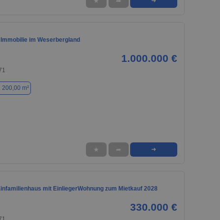
★
➦
➜
Immobilie im Weserbergland
1.000.000 €
71
. 200,00 m²
★
➦
➜
Einfamilienhaus mit EinliegerWohnung zum Mietkauf 2028
330.000 €
71