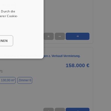
. 180,00 m²
 Durch die
erer Cookie-
★
➦
➜
HNEN
tes Wohnhaus in Höxter-Ottbergen z. Verkauf-Vermietung.
158.000 €
71
. 130,00 m²
Zimmer 6