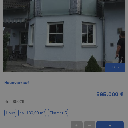
1 / 17
Hausverkauf
595.000 €
Hof, 95028
Haus
ca. 180,00 m²
Zimmer 5
★
➦
➜