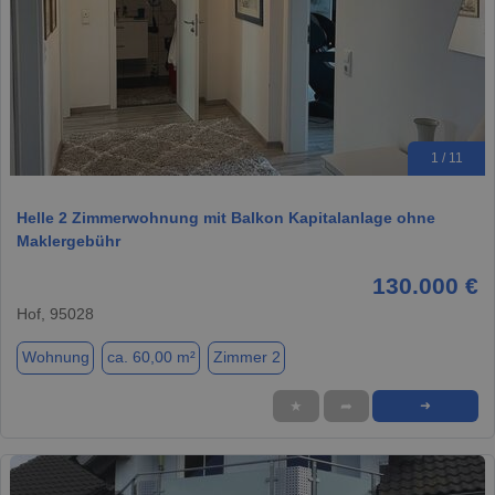
1 / 11
Helle 2 Zimmerwohnung mit Balkon Kapitalanlage ohne
Maklergebühr
130.000 €
Hof, 95028
Wohnung
ca. 60,00 m²
Zimmer 2
★
➦
➜