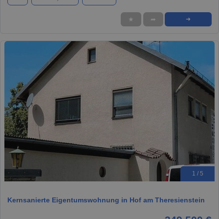
★
➦
➜
1 / 5
Kernsanierte Eigentumswohnung in Hof am Theresienstein