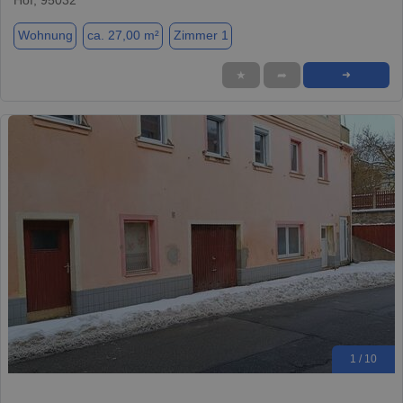
Wohnung
ca. 27,00 m²
Zimmer 1
★
➦
➜
1 / 10