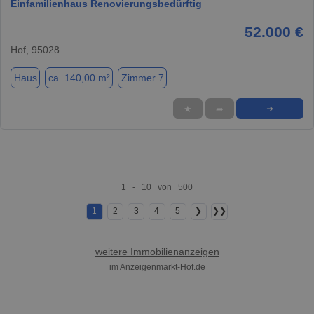
Einfamilienhaus Renovierungsbedürftig
52.000 €
Hof, 95028
Haus
ca. 140,00 m²
Zimmer 7
★
➦
➜
1 - 10 von 500
1
2
3
4
5
❯
❯❯
weitere Immobilienanzeigen
im Anzeigenmarkt-Hof.de