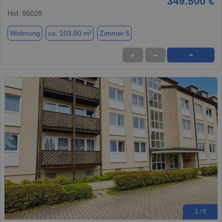
349.500 €
Hof, 95028
Wohnung
ca. 103,00 m²
Zimmer 5
★
➦
➜
1 / 5