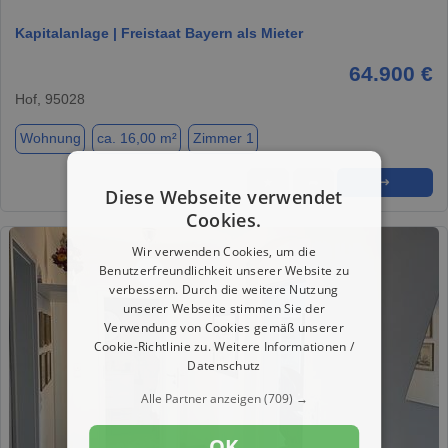
Kapitalanlage | Freistaat Bayern als Mieter
64.900 €
Hof, 95028
Wohnung
ca. 16,00 m²
Zimmer 1
★
➦
➜
Diese Webseite verwendet
Cookies.
Wir verwenden Cookies, um die
Benutzerfreundlichkeit unserer Website zu
verbessern. Durch die weitere Nutzung
unserer Webseite stimmen Sie der
Verwendung von Cookies gemäß unserer
Cookie-Richtlinie zu.
Weitere Informationen /
Datenschutz
Alle Partner anzeigen
(709) →
OK