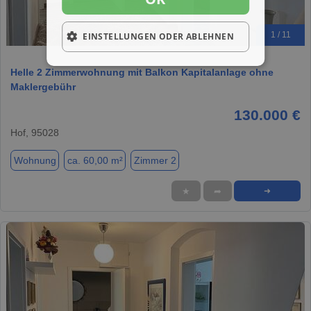
1 / 11
EINSTELLUNGEN ODER ABLEHNEN
Helle 2 Zimmerwohnung mit Balkon Kapitalanlage ohne
Maklergebühr
130.000 €
Hof, 95028
Wohnung
ca. 60,00 m²
Zimmer 2
★
➦
➜