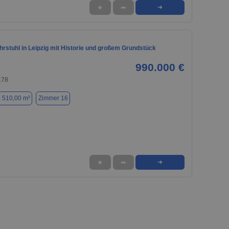
★
➦
➜
rstuhl in Leipzig mit Historie und großem Grundstück
990.000 €
178
. 510,00 m²
Zimmer 16
★
➦
➜