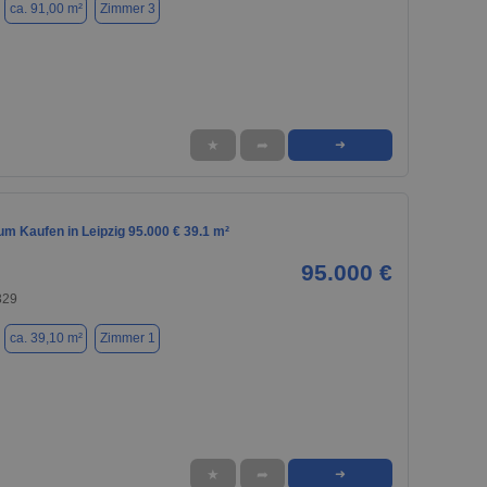
ca. 91,00 m²
Zimmer 3
★
➦
➜
m Kaufen in Leipzig 95.000 € 39.1 m²
95.000 €
329
ca. 39,10 m²
Zimmer 1
★
➦
➜