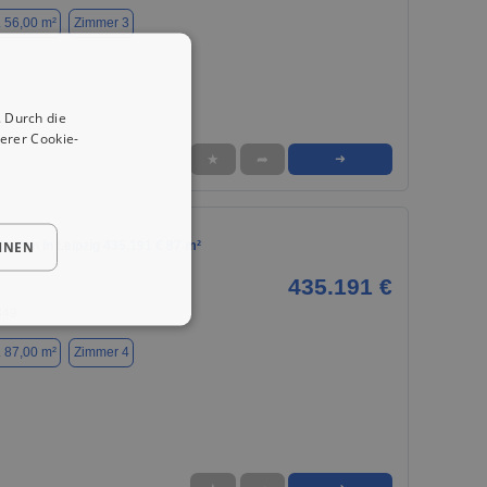
. 56,00 m²
Zimmer 3
 Durch die
erer Cookie-
★
➦
➜
HNEN
aufen in Leipzig 435.191 € 87 m²
435.191 €
349
. 87,00 m²
Zimmer 4