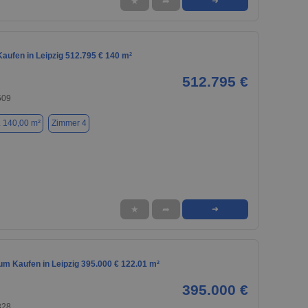
★
➦
➜
aufen in Leipzig 512.795 € 140 m²
512.795 €
509
. 140,00 m²
Zimmer 4
★
➦
➜
m Kaufen in Leipzig 395.000 € 122.01 m²
395.000 €
328