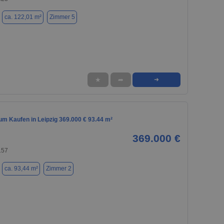
ca. 122,01 m²
Zimmer 5
★
➦
➜
m Kaufen in Leipzig 369.000 € 93.44 m²
369.000 €
157
ca. 93,44 m²
Zimmer 2