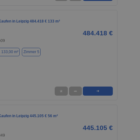
aufen in Leipzig 484.418 € 133 m²
484.418 €
509
. 133,00 m²
Zimmer 5
★
➦
➜
aufen in Leipzig 445.105 € 56 m²
445.105 €
349