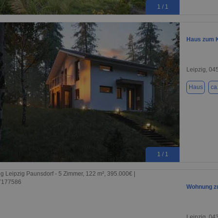
1 / 1
Haus zum K
Leipzig, 04
Haus
ca
1 / 1
Wohnung zu
Leipzig, 04