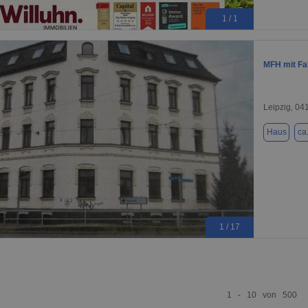
1 / 1
MFH mit Fah
Leipzig, 04
Haus
ca
1 / 17
1 - 10 von 500