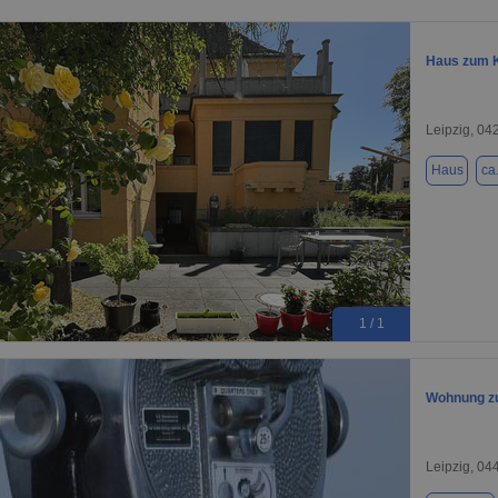
Haus zum Ka
Leipzig, 04
Haus
ca
1 / 1
Wohnung zu
Leipzig, 04