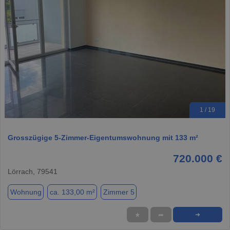
1 / 19
Grosszügige 5-Zimmer-Eigentumswohnung mit 133 m²
720.000 €
Lörrach, 79541
Wohnung
ca. 133,00 m²
Zimmer 5
★
➦
➜