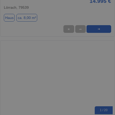
14.995 €
Lörrach, 79539
Haus
ca. 8,00 m²
★
➦
➜
1 / 20