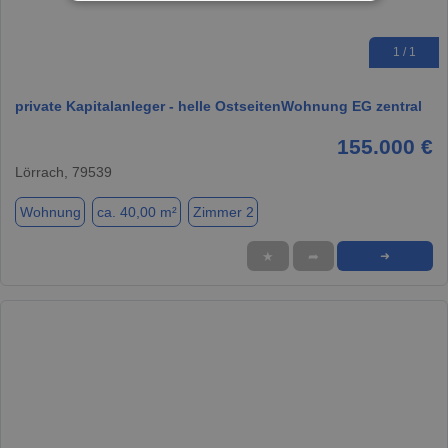
1 / 1
private Kapitalanleger - helle OstseitenWohnung EG zentral
155.000 €
Lörrach, 79539
Wohnung
ca. 40,00 m²
Zimmer 2
★
➦
➜