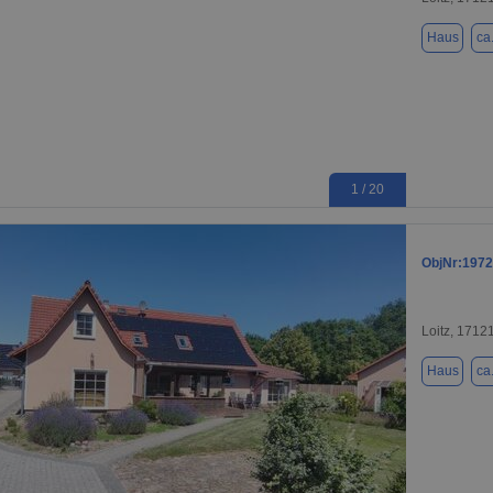
Haus
ca
1 / 20
ObjNr:1972
Loitz, 1712
Haus
ca