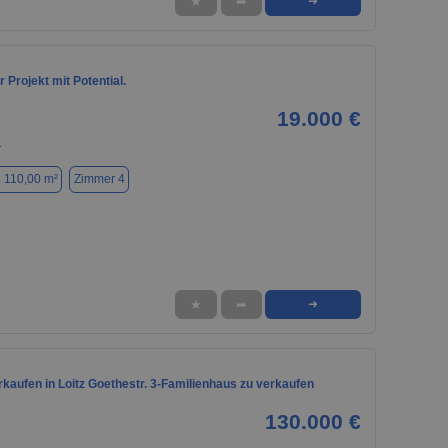
★
➦
➜
Projekt mit Potential.
19.000 €
1
. 110,00 m²
Zimmer 4
★
➦
➜
kaufen in Loitz Goethestr. 3-Familienhaus zu verkaufen
130.000 €
1