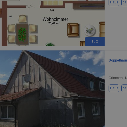
Haus
ca
1 / 2
Doppelhaus
Grimmen, 1
Haus
ca