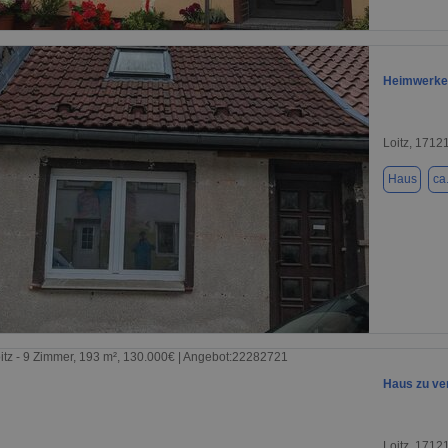
1 / 20
Heimwerker 
Loitz, 1712
Haus
ca
1 / 12
Haus zu ver
Loitz, 1712