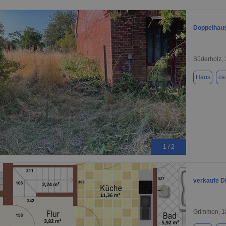
Doppelhaus
Süderholz,
Haus
ca
1 / 2
verkaufe 
Grimmen, 1