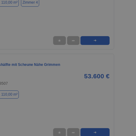
. 110,00 m²
Zimmer 4
★
➦
➜
hälfte mit Scheune Nähe Grimmen
53.600 €
8507
. 110,00 m²
★
➦
➜