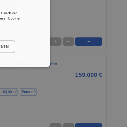
. 195,00 m²
 Durch die
erer Cookie-
★
➦
➜
HNEN
aus zu verkaufen in Loitz Goethestr.
159.000 €
1
. 193,00 m²
Zimmer 9