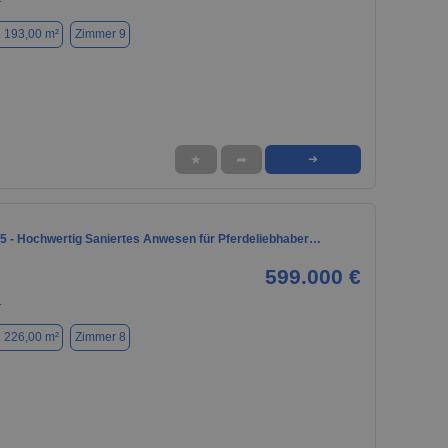
. 193,00 m²
Zimmer 9
★
➦
➜
5 - Hochwertig Saniertes Anwesen für Pferdeliebhaber…
599.000 €
1
. 226,00 m²
Zimmer 8