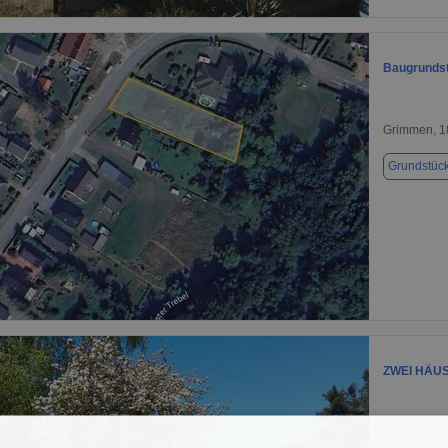
1 / 13
Baugrundst
Grimmen, 1
Grundstüc
1 / 1
ZWEI HÄUSE
Loitz, 1712