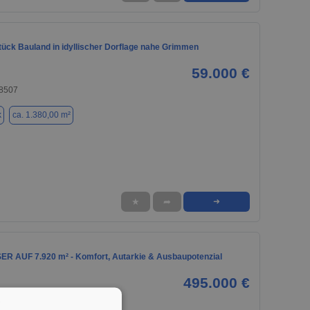
ück Bauland in idyllischer Dorflage nahe Grimmen
59.000 €
8507
k
ca. 1.380,00 m²
★
➦
➜
R AUF 7.920 m² - Komfort, Autarkie & Ausbaupotenzial
495.000 €
1