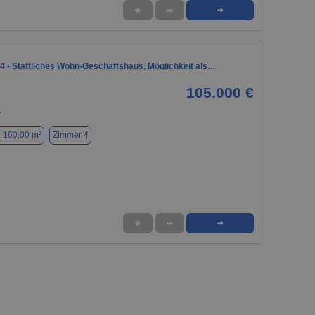
★
➦
➜
4 - Stattliches Wohn-Geschäftshaus, Möglichkeit als…
105.000 €
1
. 160,00 m²
Zimmer 4
★
➦
➜