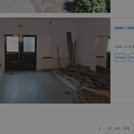
1 / 22
ObjNr:1899
Loitz, 1712
Haus
ca
1 / 11
1 - 10 von 334