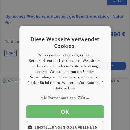
1 / 19
Idyllisches Wochenendhaus mit großem Grundstück - Natur
Pur
54.990 €
Diese Webseite verwendet
Nordhausen, 99734
Cookies.
Haus
ca. 80,00 m²
Zimmer 3
Wir verwenden Cookies, um die
Benutzerfreundlichkeit unserer Website zu
verbessern. Durch die weitere Nutzung
★
➦
➜
unserer Webseite stimmen Sie der
Verwendung von Cookies gemäß unserer
Cookie-Richtlinie zu.
Weitere Informationen /
Datenschutz
Alle Partner anzeigen
(709) →
OK
EINSTELLUNGEN ODER ABLEHNEN