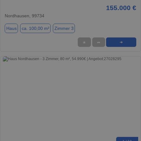
155.000 €
Nordhausen, 99734
Haus
ca. 100,00 m²
Zimmer 3
★
➦
➜