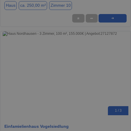
Haus
ca. 250,00 m²
Zimmer 10
★
➦
➜
1 / 3
Einfamielienhaus Vogelsiedlung