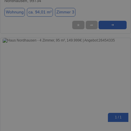
Nordhausen, 99734
Wohnung
ca. 94,01 m²
Zimmer 3
★
➦
➜
1 / 1