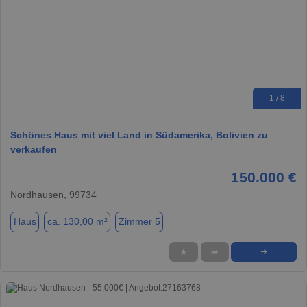
1 / 8
Schönes Haus mit viel Land in Südamerika, Bolivien zu
verkaufen
150.000 €
Nordhausen, 99734
Haus
ca. 130,00 m²
Zimmer 5
★
➦
➜