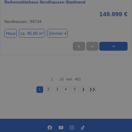
Reihenmittehaus Nordhausen Stadtrand
149.999 €
Nordhausen, 99734
Haus
ca. 95,00 m²
Zimmer 4
★
➦
➜
1 - 10 von 401
1
2
3
4
5
❯
❯❯