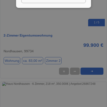
1 / 5
2-Zimmer Eigentumswohnung
99.900 €
Nordhausen, 99734
Wohnung
ca. 83,00 m²
Zimmer 2
★
➦
➜